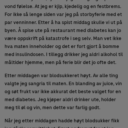
vond følelse. At jeg er kjip, kjedelig og en festbrems.
For ikke så lenge siden var jeg på storbyferie med et
par venninner. Etter å ha spist middag skulle vi ut på
byen. Å spise ute på restaurant med diabetes kan jo
være oppskrift på katastrofe i seg selv. Man vet ikke
hva maten inneholder og det er fort gjort å bomme
med insulindosen. I tillegg drikker jeg aldri alkohol til
måltider hjemme, men på ferie blir det jo ofte det.
Etter middagen var blodsukkeret høyt. Av alle ting
valgte jeg sangria til maten. En blanding av juice, vin
og søt frukt var ikke akkurat det beste valget for en
med diabetes. Jeg kjøper aldri drinker ute, holder
meg til øl og vin, men dette var farlig godt.
Når jeg etter middagen hadde høyt blodsukker fikk