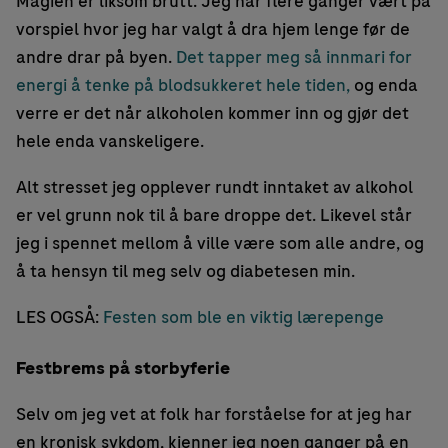
Magien er liksom brutt. Jeg har flere ganger vært på
vorspiel hvor jeg har valgt å dra hjem lenge før de
andre drar på byen.
Det tapper meg så innmari for
energi å tenke på blodsukkeret hele tiden,
og enda
verre er det når alkoholen kommer inn og gjør det
hele enda vanskeligere.
Alt stresset jeg opplever rundt inntaket av alkohol
er vel grunn nok til å bare droppe det. Likevel står
jeg i spennet mellom å ville være som alle andre, og
å ta hensyn til meg selv og diabetesen min.
LES OGSÅ:
Festen som ble en viktig lærepenge
Festbrems på storbyferie
Selv om jeg vet at folk har forståelse for at jeg har
en kronisk sykdom, kjenner jeg noen ganger på en