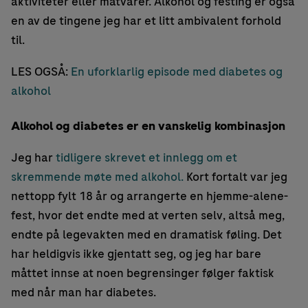
aktiviteter eller matvarer. Alkohol og festing er også
en av de tingene jeg har et litt ambivalent forhold
til.
LES OGSÅ:
En uforklarlig episode med diabetes og
alkohol
Alkohol og diabetes er en vanskelig kombinasjon
Jeg har
tidligere skrevet et innlegg om et
skremmende møte med alkohol.
Kort fortalt var jeg
nettopp fylt 18 år og arrangerte en hjemme-alene-
fest, hvor det endte med at verten selv, altså meg,
endte på legevakten med en dramatisk føling. Det
har heldigvis ikke gjentatt seg, og jeg har bare
måttet innse at noen begrensinger følger faktisk
med når man har diabetes.