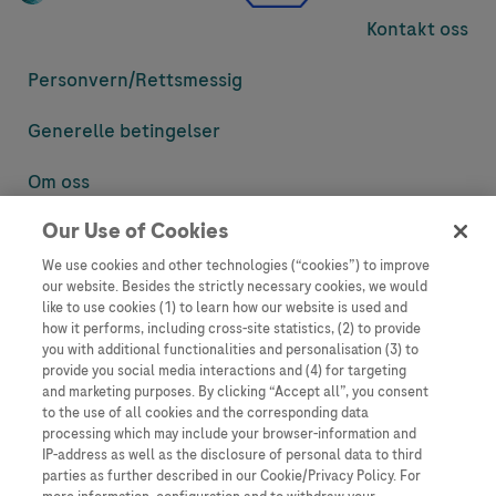
Kontakt oss
Personvern/
Rettsmessig
Generelle betingelser
Om oss
Our Use of Cookies
Denne nettsiden inneholder informasjon som er målsatt til en stor
mengde med tilhørere og kan inneholde produktdetaljer eller
We use cookies and other technologies (“cookies”) to improve
informasjon som ellers ikke er tilgjengelig eller gyldig i ditt land.
our website. Besides the strictly necessary cookies, we would
Vennligst vær oppmerksom på at vi ikke tar noe ansvar for tilgang til
like to use cookies (1) to learn how our website is used and
informasjon som muligens ikke er i samsvar med noen gyldig juridisk
how it performs, including cross-site statistics, (2) to provide
prosess, regulering, registrering eller bruk i bostedslandet ditt.
you with additional functionalities and personalisation (3) to
provide you social media interactions and (4) for targeting
Roche har ikke alltid mulighet til å kvalitetssikre andres innlegg, men
and marketing purposes. By clicking “Accept all”, you consent
vil fjerne villedende eller upassende innlegg så langt det lar seg gjøre.
to the use of all cookies and the corresponding data
Vi har ikke ansvar for innhold på eksterne nettsider som det lenkes til.
processing which may include your browser-information and
Kopiering av materiale fra dette nettstedet for bruk annet sted er ikke
IP-address as well as the disclosure of personal data to third
tillatt uten avtale. Nettstedet selger plass til annonsører, og slikt
parties as further described in our Cookie/Privacy Policy. For
innhold er merket.