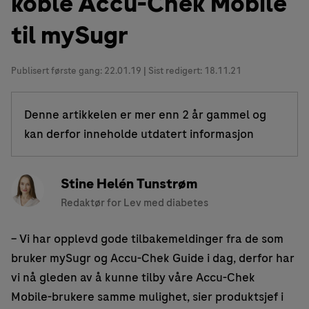
koble Accu-Chek Mobile
til mySugr
Publisert første gang:
22.01.19
| Sist redigert: 18.11.21
Denne artikkelen er mer enn 2 år gammel og
kan derfor inneholde utdatert informasjon
Stine Helén Tunstrøm
Redaktør for Lev med diabetes
– Vi har opplevd gode tilbakemeldinger fra de som
bruker mySugr og Accu-Chek Guide i dag, derfor har
vi nå gleden av å kunne tilby våre Accu-Chek
Mobile-brukere samme mulighet, sier produktsjef i