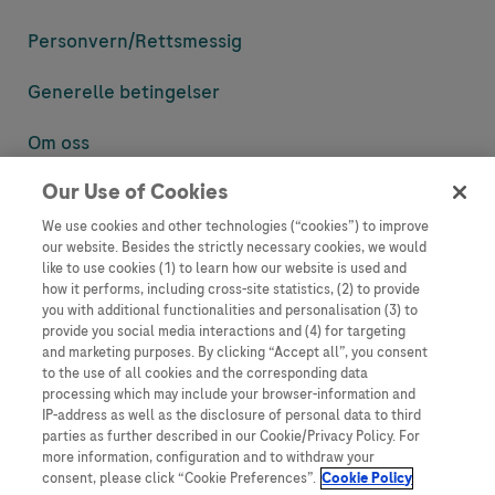
Personvern/
Rettsmessig
Generelle betingelser
Om oss
Our Use of Cookies
Denne nettsiden inneholder informasjon som er målsatt til en stor
mengde med tilhørere og kan inneholde produktdetaljer eller
We use cookies and other technologies (“cookies”) to improve
informasjon som ellers ikke er tilgjengelig eller gyldig i ditt land.
our website. Besides the strictly necessary cookies, we would
Vennligst vær oppmerksom på at vi ikke tar noe ansvar for tilgang til
like to use cookies (1) to learn how our website is used and
informasjon som muligens ikke er i samsvar med noen gyldig juridisk
how it performs, including cross-site statistics, (2) to provide
prosess, regulering, registrering eller bruk i bostedslandet ditt.
you with additional functionalities and personalisation (3) to
provide you social media interactions and (4) for targeting
Roche har ikke alltid mulighet til å kvalitetssikre andres innlegg, men
and marketing purposes. By clicking “Accept all”, you consent
vil fjerne villedende eller upassende innlegg så langt det lar seg gjøre.
to the use of all cookies and the corresponding data
Vi har ikke ansvar for innhold på eksterne nettsider som det lenkes til.
processing which may include your browser-information and
Kopiering av materiale fra dette nettstedet for bruk annet sted er ikke
IP-address as well as the disclosure of personal data to third
tillatt uten avtale. Nettstedet selger plass til annonsører, og slikt
parties as further described in our Cookie/Privacy Policy. For
innhold er merket.
more information, configuration and to withdraw your
consent, please click “Cookie Preferences”.
Cookie Policy
Dette nettstedet er ikke beregnet for å rapportere bivirkninger eller