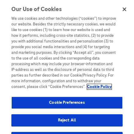
Our Use of Cookies
Denne nettsiden inneholder informasjon som er målsatt til en stor
mengde med tilhørere og kan inneholde produktdetaljer eller
We use cookies and other technologies (“cookies”) to improve
informasjon som ellers ikke er tilgjengelig eller gyldig i ditt land.
our website. Besides the strictly necessary cookies, we would
Vennligst vær oppmerksom på at vi ikke tar noe ansvar for tilgang til
like to use cookies (1) to learn how our website is used and
informasjon som muligens ikke er i samsvar med noen gyldig juridisk
how it performs, including cross-site statistics, (2) to provide
prosess, regulering, registrering eller bruk i bostedslandet ditt.
you with additional functionalities and personalisation (3) to
provide you social media interactions and (4) for targeting
Roche har ikke alltid mulighet til å kvalitetssikre andres innlegg, men
and marketing purposes. By clicking “Accept all”, you consent
vil fjerne villedende eller upassende innlegg så langt det lar seg gjøre.
to the use of all cookies and the corresponding data
Vi har ikke ansvar for innhold på eksterne nettsider som det lenkes til.
processing which may include your browser-information and
Kopiering av materiale fra dette nettstedet for bruk annet sted er ikke
IP-address as well as the disclosure of personal data to third
tillatt uten avtale. Nettstedet selger plass til annonsører, og slikt
parties as further described in our Cookie/Privacy Policy. For
innhold er merket.
more information, configuration and to withdraw your
consent, please click “Cookie Preferences”.
Cookie Policy
Dette nettstedet er ikke beregnet for å rapportere bivirkninger eller
produktklager. Ta kontakt med kundeservice for å rapportere en
hendelse, se www.accu-chek.no.
Cookie Preferences
© 2025, Roche. Alle rettigheter forbeholdt.
Roche Diagnostics Norge AS • Brynsengfaret 6B, Postboks 6610
Reject All
Etterstad, 0607 • E-post: no.accuchek@roche.com • Telefon: 21 400
100 • www.accu-chek.no