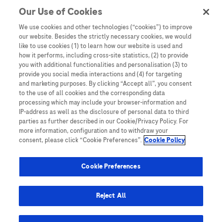
Our Use of Cookies
Denne nettsiden inneholder informasjon som er målsatt til en stor
mengde med tilhørere og kan inneholde produktdetaljer eller
We use cookies and other technologies (“cookies”) to improve
informasjon som ellers ikke er tilgjengelig eller gyldig i ditt land.
our website. Besides the strictly necessary cookies, we would
Vennligst vær oppmerksom på at vi ikke tar noe ansvar for tilgang til
like to use cookies (1) to learn how our website is used and
informasjon som muligens ikke er i samsvar med noen gyldig juridisk
how it performs, including cross-site statistics, (2) to provide
prosess, regulering, registrering eller bruk i bostedslandet ditt.
you with additional functionalities and personalisation (3) to
provide you social media interactions and (4) for targeting
Roche har ikke alltid mulighet til å kvalitetssikre andres innlegg, men
and marketing purposes. By clicking “Accept all”, you consent
vil fjerne villedende eller upassende innlegg så langt det lar seg gjøre.
to the use of all cookies and the corresponding data
Vi har ikke ansvar for innhold på eksterne nettsider som det lenkes til.
processing which may include your browser-information and
Kopiering av materiale fra dette nettstedet for bruk annet sted er ikke
IP-address as well as the disclosure of personal data to third
tillatt uten avtale. Nettstedet selger plass til annonsører, og slikt
parties as further described in our Cookie/Privacy Policy. For
innhold er merket.
more information, configuration and to withdraw your
consent, please click “Cookie Preferences”.
Cookie Policy
Dette nettstedet er ikke beregnet for å rapportere bivirkninger eller
produktklager. Ta kontakt med kundeservice for å rapportere en
hendelse, se www.accu-chek.no.
Cookie Preferences
© 2025, Roche. Alle rettigheter forbeholdt.
Roche Diagnostics Norge AS • Brynsengfaret 6B, Postboks 6610
Reject All
Etterstad, 0607 • E-post: no.accuchek@roche.com • Telefon: 21 400
100 • www.accu-chek.no