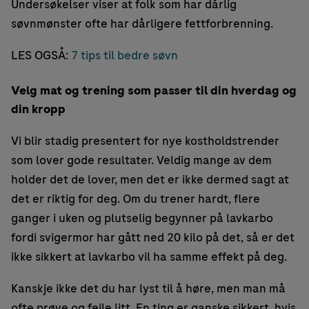
Undersøkelser viser at folk som har dårlig
søvnmønster ofte har dårligere fettforbrenning.
LES OGSÅ:
7 tips til bedre søvn
Velg mat og trening som passer til din hverdag og
din kropp
Vi blir stadig presentert for nye kostholdstrender
som lover gode resultater. Veldig mange av dem
holder det de lover, men det er ikke dermed sagt at
det er riktig for deg. Om du trener hardt, flere
ganger i uken og plutselig begynner på lavkarbo
fordi svigermor har gått ned 20 kilo på det, så er det
ikke sikkert at lavkarbo vil ha samme effekt på deg.
Kanskje ikke det du har lyst til å høre, men man må
ofte prøve og feile litt. En ting er ganske sikkert, hvis