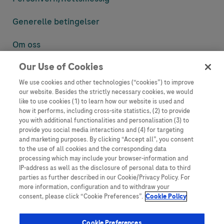
Generelle betingelser
Om oss
Our Use of Cookies
Denne nettsiden inneholder informasjon som er målsatt til en stor
mengde med tilhørere og kan inneholde produktdetaljer eller
We use cookies and other technologies (“cookies”) to improve
informasjon som ellers ikke er tilgjengelig eller gyldig i ditt land.
our website. Besides the strictly necessary cookies, we would
Vennligst vær oppmerksom på at vi ikke tar noe ansvar for tilgang til
like to use cookies (1) to learn how our website is used and
informasjon som muligens ikke er i samsvar med noen gyldig juridisk
how it performs, including cross-site statistics, (2) to provide
prosess, regulering, registrering eller bruk i bostedslandet ditt.
you with additional functionalities and personalisation (3) to
provide you social media interactions and (4) for targeting
Roche har ikke alltid mulighet til å kvalitetssikre andres innlegg, men
and marketing purposes. By clicking “Accept all”, you consent
vil fjerne villedende eller upassende innlegg så langt det lar seg gjøre.
to the use of all cookies and the corresponding data
Vi har ikke ansvar for innhold på eksterne nettsider som det lenkes til.
processing which may include your browser-information and
Kopiering av materiale fra dette nettstedet for bruk annet sted er ikke
IP-address as well as the disclosure of personal data to third
tillatt uten avtale. Nettstedet selger plass til annonsører, og slikt
parties as further described in our Cookie/Privacy Policy. For
innhold er merket.
more information, configuration and to withdraw your
consent, please click “Cookie Preferences”.
Cookie Policy
Dette nettstedet er ikke beregnet for å rapportere bivirkninger eller
produktklager. Ta kontakt med kundeservice for å rapportere en
hendelse, se www.accu-chek.no.
Cookie Preferences