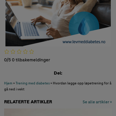
0/5
0 tilbakemeldinger
Del:
Hjem
»
Trening med diabetes
»
Hvordan legge opp løpetrening for å
gå ned i vekt
RELATERTE ARTIKLER
Se alle artikler »