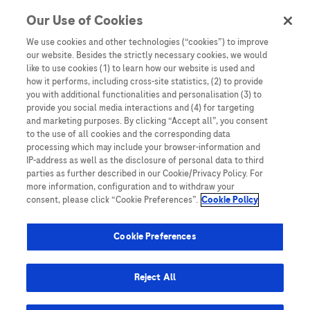
Our Use of Cookies
Denne nettsiden inneholder informasjon som er målsatt til en stor
mengde med tilhørere og kan inneholde produktdetaljer eller
We use cookies and other technologies (“cookies”) to improve
informasjon som ellers ikke er tilgjengelig eller gyldig i ditt land.
our website. Besides the strictly necessary cookies, we would
Vennligst vær oppmerksom på at vi ikke tar noe ansvar for tilgang til
like to use cookies (1) to learn how our website is used and
informasjon som muligens ikke er i samsvar med noen gyldig juridisk
how it performs, including cross-site statistics, (2) to provide
prosess, regulering, registrering eller bruk i bostedslandet ditt.
you with additional functionalities and personalisation (3) to
provide you social media interactions and (4) for targeting
Roche har ikke alltid mulighet til å kvalitetssikre andres innlegg, men
and marketing purposes. By clicking “Accept all”, you consent
vil fjerne villedende eller upassende innlegg så langt det lar seg gjøre.
to the use of all cookies and the corresponding data
Vi har ikke ansvar for innhold på eksterne nettsider som det lenkes til.
processing which may include your browser-information and
Kopiering av materiale fra dette nettstedet for bruk annet sted er ikke
IP-address as well as the disclosure of personal data to third
tillatt uten avtale. Nettstedet selger plass til annonsører, og slikt
parties as further described in our Cookie/Privacy Policy. For
innhold er merket.
more information, configuration and to withdraw your
consent, please click “Cookie Preferences”.
Cookie Policy
Dette nettstedet er ikke beregnet for å rapportere bivirkninger eller
produktklager. Ta kontakt med kundeservice for å rapportere en
hendelse, se www.accu-chek.no.
Cookie Preferences
© 2025, Roche. Alle rettigheter forbeholdt.
Roche Diagnostics Norge AS • Brynsengfaret 6B, Postboks 6610
Reject All
Etterstad, 0607 • E-post: no.accuchek@roche.com • Telefon: 21 400
100 • www.accu-chek.no