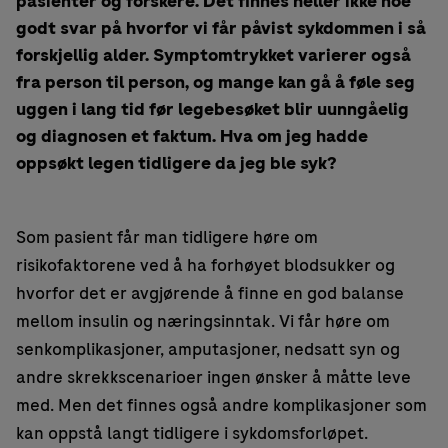
pasienter og forskere. Det finnes heller ikke noe
godt svar på hvorfor vi får påvist sykdommen i så
forskjellig alder. Symptomtrykket varierer også
fra person til person, og mange kan gå å føle seg
uggen i lang tid før legebesøket blir uunngåelig
og diagnosen et faktum. Hva om jeg hadde
oppsøkt legen tidligere da jeg ble syk?
Som pasient får man tidligere høre om
risikofaktorene ved å ha forhøyet blodsukker og
hvorfor det er avgjørende å finne en god balanse
mellom insulin og næringsinntak. Vi får høre om
senkomplikasjoner, amputasjoner, nedsatt syn og
andre skrekkscenarioer ingen ønsker å måtte leve
med. Men det finnes også andre komplikasjoner som
kan oppstå langt tidligere i sykdomsforløpet.