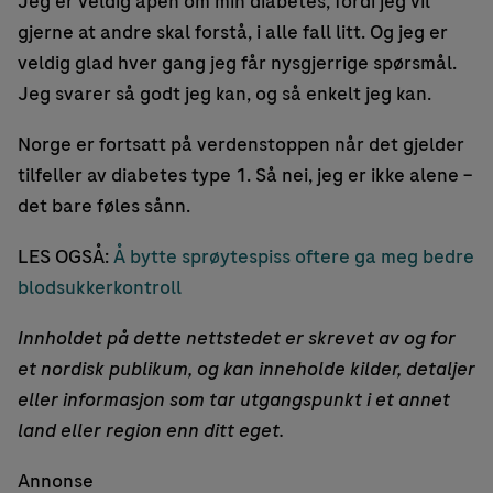
Jeg er veldig åpen om min diabetes, fordi jeg vil
gjerne at andre skal forstå, i alle fall litt. Og jeg er
veldig glad hver gang jeg får nysgjerrige spørsmål.
Jeg svarer så godt jeg kan, og så enkelt jeg kan.
Norge er fortsatt på verdenstoppen når det gjelder
tilfeller av diabetes type 1. Så nei, jeg er ikke alene –
det bare føles sånn.
LES OGSÅ:
Å bytte sprøytespiss oftere ga meg bedre
blodsukkerkontroll
Innholdet på dette nettstedet er skrevet av og for
et nordisk publikum, og kan inneholde kilder, detaljer
eller informasjon som tar utgangspunkt i et annet
land eller region enn ditt eget.
Annonse