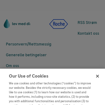
RSS Strøm
Kontakt oss
Personvern/
Rettsmessig
Generelle betingelser
Om oss
Our Use of Cookies
Denne nettsiden inneholder informasjon som er målsatt til en stor
mengde med tilhørere og kan inneholde produktdetaljer eller
We use cookies and other technologies (“cookies”) to improve
informasjon som ellers ikke er tilgjengelig eller gyldig i ditt land.
our website. Besides the strictly necessary cookies, we would
Vennligst vær oppmerksom på at vi ikke tar noe ansvar for tilgang til
like to use cookies (1) to learn how our website is used and
informasjon som muligens ikke er i samsvar med noen gyldig juridisk
how it performs, including cross-site statistics, (2) to provide
prosess, regulering, registrering eller bruk i bostedslandet ditt.
you with additional functionalities and personalisation (3) to