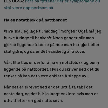
LES OGSÅ:
Pass på føttene! Her er symptomene du
skal være oppmerksom på
Ha en notatblokk på nattbordet
«Hva skal jeg lage til middag i morgen? Også må jeg
huske å ringe til banken!» Noen ganger blir man
gjerne liggende å tenke på noe man har gjort eller
skal gjøre, og da er det vanskelig å få sove.
Vårt lille tips er derfor å ha en notatblokk og penn
liggende på nattbordet. Hvis du skriver ned det du
tenker på kan det være enklere å slappe av.
Når det er skrevet ned er det lett å ta tak i det
neste dag, og det blir jo langt enklere hvis man er
uthvilt etter en god natts søvn.