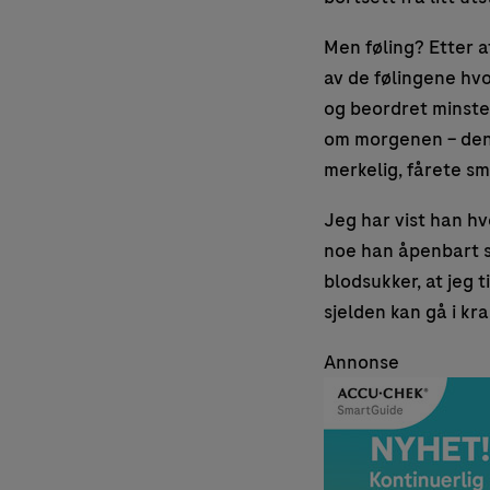
Men føling? Etter a
av de følingene hvo
og beordret minste
om morgenen – den
merkelig, fårete smi
Jeg har vist han hv
noe han åpenbart sy
blodsukker, at jeg ti
sjelden kan gå i kr
Annonse