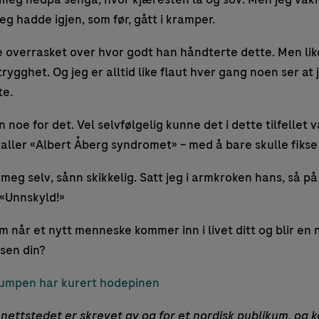
eg hadde igjen, som før, gått i kramper.
e overrasket over hvor godt han håndterte dette. Men likev
trygghet. Og jeg er alltid like flaut hver gang noen ser at 
te.
n noe for det. Vel selvfølgelig kunne det i dette tilfellet
 kaller «Albert Åberg syndromet» – med å bare skulle fikse
 meg selv, sånn skikkelig. Satt jeg i armkroken hans, så p
 «Unnskyld!»
 når et nytt menneske kommer inn i livet ditt og blir en 
esen din?
pumpen har kurert hodepinen
nettstedet er skrevet av og for et nordisk publikum, og k