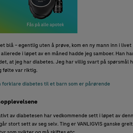
et blå – egentlig uten å prøve, kom en ny mann inn i livet m
 allerede i løpet av en måned hadde jeg samboer. Han har 
r det, at jeg har diabetes. Jeg har villig svart på spørsmå
følte var riktig.
forklare diabetes til et barn som er pårørende
gsopplevelsene
tivt av diabetesen har vedkommende sett i løpet av de
r stort sett av seg selv. Ting er VANLIGVIS ganske greit
styr som svikter og må skiftes etc.