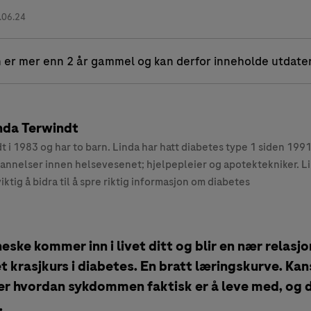
.06.24
 er mer enn 2 år gammel og kan derfor inneholde utdate
nda Terwindt
t i 1983 og har to barn. Linda har hatt diabetes type 1 siden 1991
annelser innen helsevesenet; hjelpepleier og apotektekniker. L
viktig å bidra til å spre riktig informasjon om diabetes
ske kommer inn i livet ditt og blir en nær relasjo
et krasjkurs i diabetes. En bratt læringskurve. Kan
er hvordan sykdommen faktisk er å leve med, og 
.