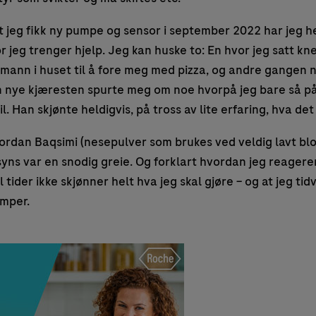
t jeg fikk ny pumpe og sensor i september 2022 har jeg he
r jeg trenger hjelp. Jeg kan huske to: En hvor jeg satt kn
mann i huset til å fore meg med pizza, og andre gangen 
 nye kjæresten spurte meg om noe hvorpå jeg bare så p
l. Han skjønte heldigvis, på tross av lite erfaring, hva det 
ordan Baqsimi (nesepulver som brukes ved veldig lavt blo
ns var en snodig greie. Og forklart hvordan jeg reagerer
l tider ikke skjønner helt hva jeg skal gjøre – og at jeg tid
amper.