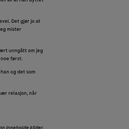
el. Det gjør jo at
jeg mister
 vært unngått om jeg
 noe først.
å han og det som
nær relasjon, når
an inneholde kilder,