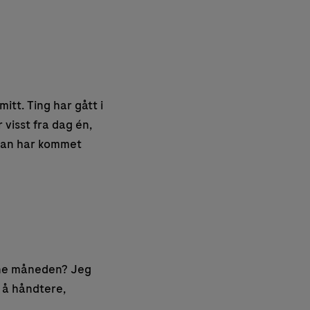
itt. Ting har gått i
visst fra dag én,
l han har kommet
nne måneden? Jeg
 å håndtere,