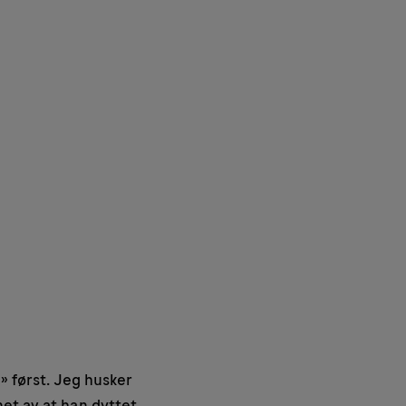
e» først. Jeg husker
net av at han dyttet