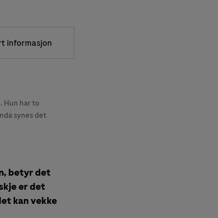
rt informasjon
. Hun har to
inda synes det
n, betyr det
skje er det
det kan vekke