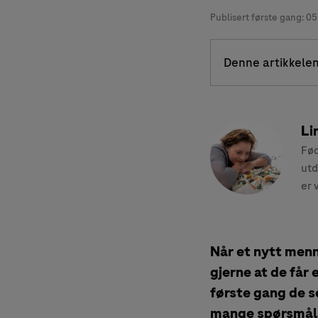
Publisert første gang:
05
Denne artikkelen
Li
Fød
utd
er 
Når et nytt menne
gjerne at de får 
første gang de s
mange spørsmål