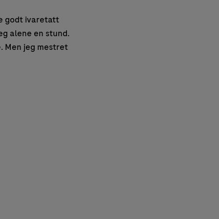
le godt ivaretatt
eg alene en stund.
e. Men jeg mestret