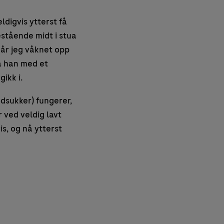
ldigvis ytterst få
estående midt i stua
når jeg våknet opp
å han med et
gikk i.
dsukker) fungerer,
 ved veldig lavt
vis, og nå ytterst