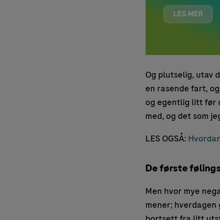
Og plutselig, utav d
en rasende fart, og
og egentlig litt fø
med, og det som jeg 
LES OGSÅ:
Hvordan 
De første følin
Men hvor mye nega
mener; hverdagen gå
bortsett fra litt ut