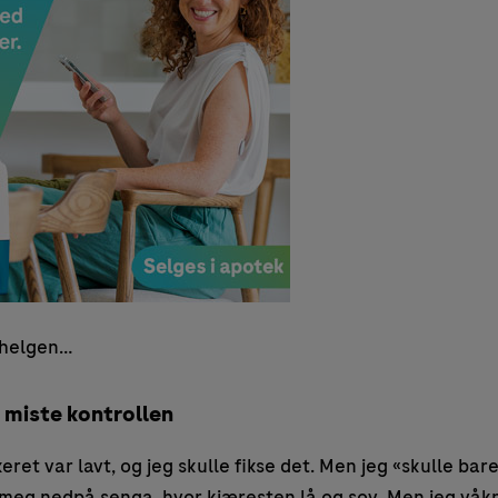
 helgen…
 å miste kontrollen
ret var lavt, og jeg skulle fikse det. Men jeg «skulle bar
t meg nedpå senga, hvor kjæresten lå og sov. Men jeg våk