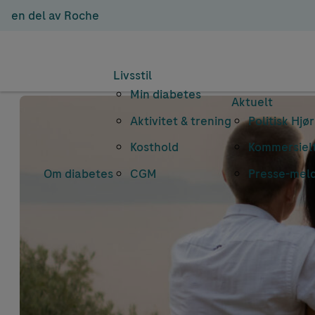
en del av Roche
Livsstil
Min diabetes
Aktuelt
Aktivitet & trening
Politisk Hjø
Kosthold
Kommersielt
Om diabetes
CGM
Presse-mel