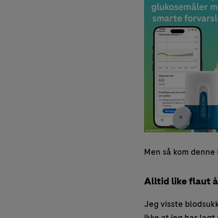
Men så kom denne
Alltid like flaut
Jeg visste blodsukke
ikke at jeg har lag