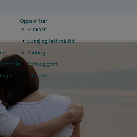
Oppskrifter
Frokost
Lunsj og lett måltid
rne
Middag
 innhold
Søtt og godt
dinger
Tilbehør