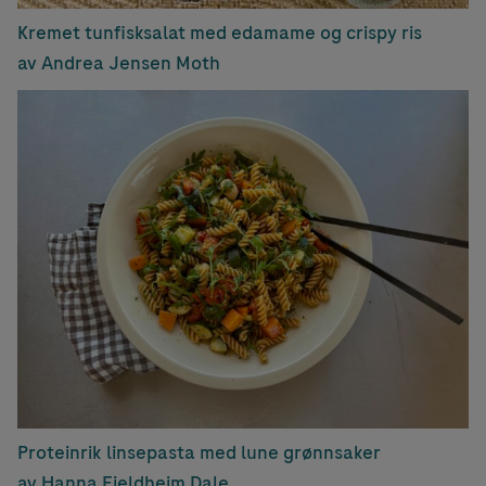
Kremet tunfisksalat med edamame og crispy ris
av Andrea Jensen Moth
Proteinrik linsepasta med lune grønnsaker
av Hanna Fjeldheim Dale