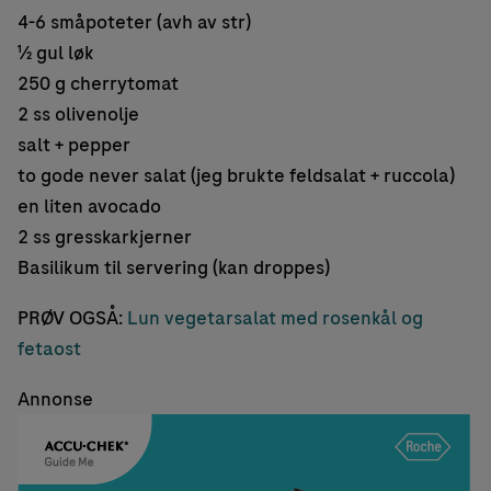
4-6 småpoteter (avh av str)
½ gul løk
250 g cherrytomat
2 ss olivenolje
salt + pepper
to gode never salat (jeg brukte feldsalat + ruccola)
en liten avocado
2 ss gresskarkjerner
Basilikum til servering (kan droppes)
PRØV OGSÅ:
Lun vegetarsalat med rosenkål og
fetaost
Annonse