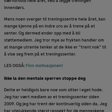
værforhold hele året, ved å legge treningen
innendørs.
Mens noen sverger til treningssentre hele året, kan
mange kjenne på en indre uro av å trene på et
senter. Og dermed ender opp med å bli
støttemedlem. Jeg tror mye av frykten handler om
at mange utrente tenker at de ikke er “trent nok” til
å vise seg frem på et treningssenter.
LES OGSÅ:
Finn motivasjonen!
Ikke la den mentale sperren stoppe deg
Dette er heldigvis bare noe som sitter i eget hode.
Jeg har vært medlem av et treningssenter siden
2009. Og jeg har trent der kontinuerlig siden da. Jeg
har utelukkende størst respekt for de menneskene