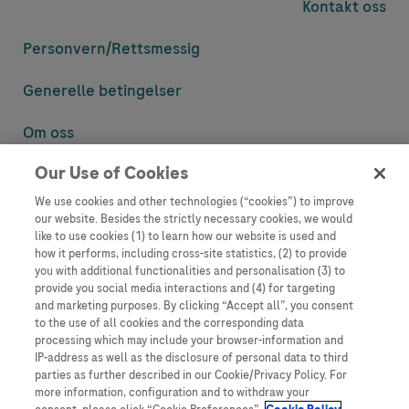
Kontakt oss
Personvern/
Rettsmessig
Generelle betingelser
Om oss
Our Use of Cookies
Denne nettsiden inneholder informasjon som er målsatt til en stor
mengde med tilhørere og kan inneholde produktdetaljer eller
We use cookies and other technologies (“cookies”) to improve
informasjon som ellers ikke er tilgjengelig eller gyldig i ditt land.
our website. Besides the strictly necessary cookies, we would
Vennligst vær oppmerksom på at vi ikke tar noe ansvar for tilgang til
like to use cookies (1) to learn how our website is used and
informasjon som muligens ikke er i samsvar med noen gyldig juridisk
how it performs, including cross-site statistics, (2) to provide
prosess, regulering, registrering eller bruk i bostedslandet ditt.
you with additional functionalities and personalisation (3) to
provide you social media interactions and (4) for targeting
Roche har ikke alltid mulighet til å kvalitetssikre andres innlegg, men
and marketing purposes. By clicking “Accept all”, you consent
vil fjerne villedende eller upassende innlegg så langt det lar seg gjøre.
to the use of all cookies and the corresponding data
Vi har ikke ansvar for innhold på eksterne nettsider som det lenkes til.
processing which may include your browser-information and
Kopiering av materiale fra dette nettstedet for bruk annet sted er ikke
IP-address as well as the disclosure of personal data to third
tillatt uten avtale. Nettstedet selger plass til annonsører, og slikt
parties as further described in our Cookie/Privacy Policy. For
innhold er merket.
more information, configuration and to withdraw your