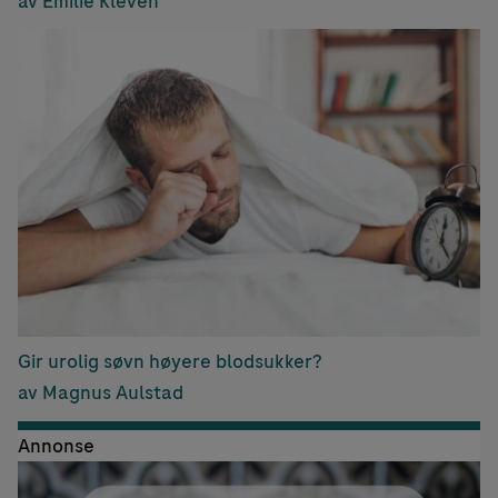
av Emilie Kleven
Gir urolig søvn høyere blodsukker?
av Magnus Aulstad
Annonse