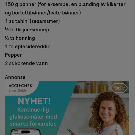
150 g bønner (for eksempel en blanding av kikerter
og borlottibønner/hvite bønner)
1 ss tahini (sesamsmør)
½ ts Disjon-sennep
½ ts honning
1 ts eplesidereddik
Pepper
2 ss kokende vann
Annonse