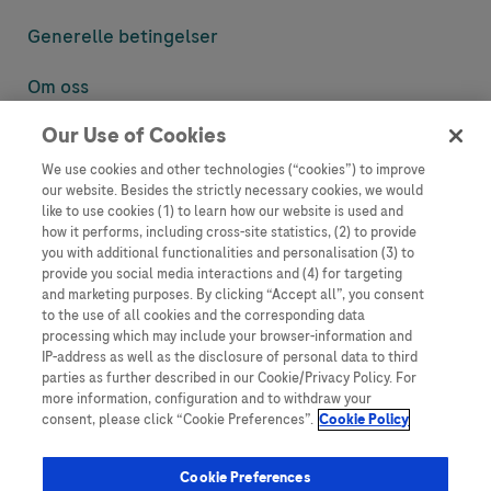
Generelle betingelser
Om oss
Our Use of Cookies
Denne nettsiden inneholder informasjon som er målsatt til en stor
mengde med tilhørere og kan inneholde produktdetaljer eller
We use cookies and other technologies (“cookies”) to improve
informasjon som ellers ikke er tilgjengelig eller gyldig i ditt land.
our website. Besides the strictly necessary cookies, we would
Vennligst vær oppmerksom på at vi ikke tar noe ansvar for tilgang til
like to use cookies (1) to learn how our website is used and
informasjon som muligens ikke er i samsvar med noen gyldig juridisk
how it performs, including cross-site statistics, (2) to provide
prosess, regulering, registrering eller bruk i bostedslandet ditt.
you with additional functionalities and personalisation (3) to
provide you social media interactions and (4) for targeting
Roche har ikke alltid mulighet til å kvalitetssikre andres innlegg, men
and marketing purposes. By clicking “Accept all”, you consent
vil fjerne villedende eller upassende innlegg så langt det lar seg gjøre.
to the use of all cookies and the corresponding data
Vi har ikke ansvar for innhold på eksterne nettsider som det lenkes til.
processing which may include your browser-information and
Kopiering av materiale fra dette nettstedet for bruk annet sted er ikke
IP-address as well as the disclosure of personal data to third
tillatt uten avtale. Nettstedet selger plass til annonsører, og slikt
parties as further described in our Cookie/Privacy Policy. For
innhold er merket.
more information, configuration and to withdraw your
consent, please click “Cookie Preferences”.
Cookie Policy
Dette nettstedet er ikke beregnet for å rapportere bivirkninger eller
produktklager. Ta kontakt med kundeservice for å rapportere en
hendelse, se www.accu-chek.no.
Cookie Preferences