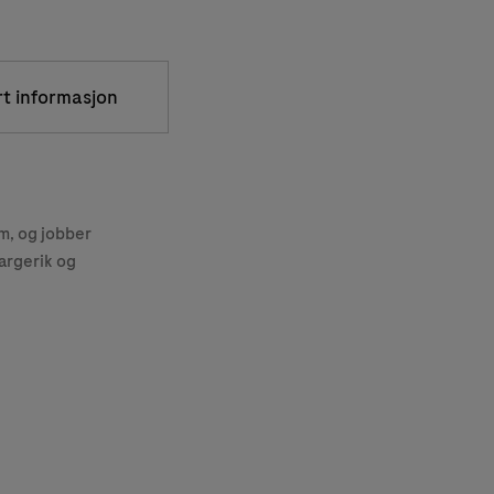
rt informasjon
, og jobber
argerik og