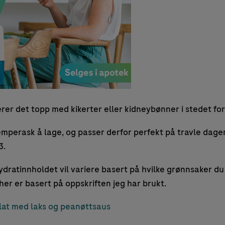
er det topp med kikerter eller kidneybønner i stedet for
mperask å lage, og passer derfor perfekt på travle dager
3.
dratinnholdet vil variere basert på hvilke grønnsaker du
er er basert på oppskriften jeg har brukt.
at med laks og peanøttsaus