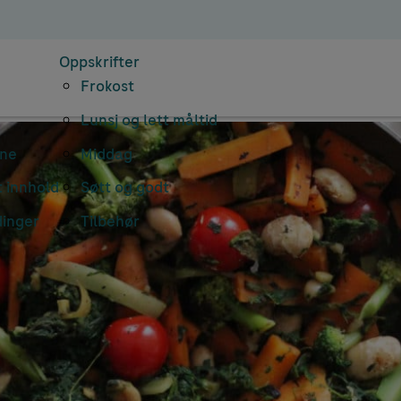
Oppskrifter
Frokost
Lunsj og lett måltid
rne
Middag
 innhold
Søtt og godt
dinger
Tilbehør