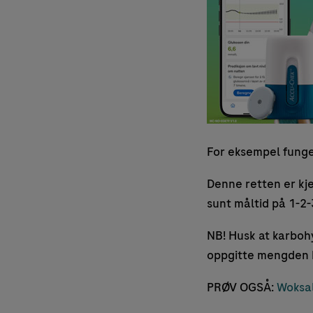
For eksempel funger
Denne retten er kje
sunt måltid på 1-2-
NB! Husk at karbohy
oppgitte mengden h
PRØV OGSÅ:
Woksal