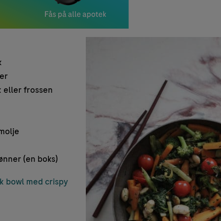
k
er
 eller frossen
amolje
ønner (en boks)
sk bowl med crispy