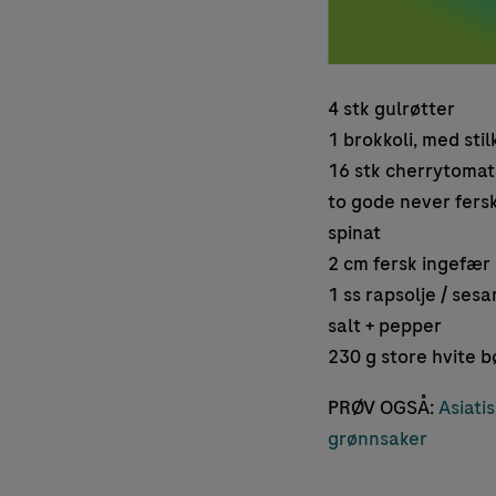
4 stk gulrøtter
1 brokkoli, med stil
16 stk cherrytomat
to gode never fersk
spinat
2 cm fersk ingefær
1 ss rapsolje / ses
salt + pepper
230 g store hvite b
PRØV OGSÅ:
Asiati
grønnsaker