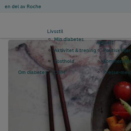
en del av Roche
Livsstil
Min diabetes
Aktuelt
Aktivitet & trening
Politisk Hjø
Kosthold
Kommersielt
Om diabetes
CGM
Presse-mel