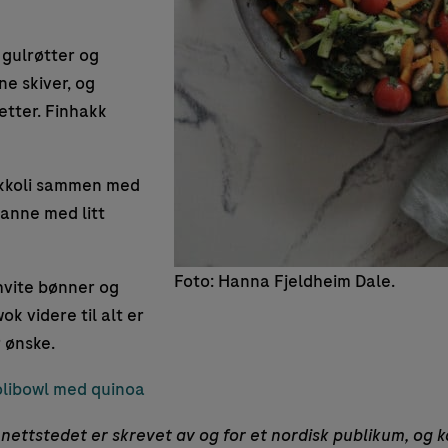
 gulrøtter og
nne skiver, og
etter. Finhakk
okkoli sammen med
panne med litt
Foto: Hanna Fjeldheim Dale.
 hvite bønner og
k videre til alt er
 ønske.
libowl med quinoa
nettstedet er skrevet av og for et nordisk publikum, og k