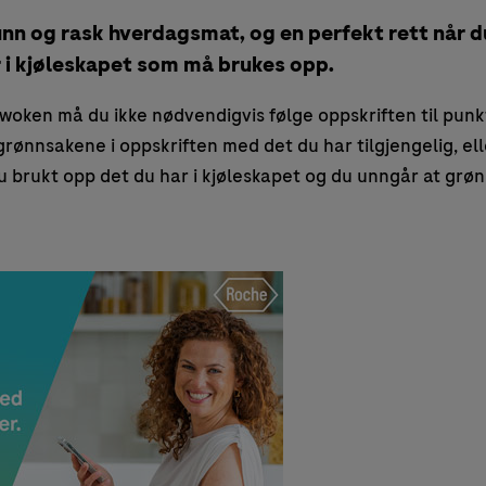
nn og rask hverdagsmat, og en perfekt rett når du
 i kjøleskapet som må brukes opp.
oken må du ikke nødvendigvis følge oppskriften til punkt
grønnsakene i oppskriften med det du har tilgjengelig, elle
 brukt opp det du har i kjøleskapet og du unngår at grøn