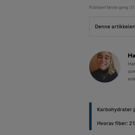
Publisert første gang:
21
Denne artikkelen
Ha
Han
som
enk
Karbohydrater p
Hvorav fiber: 2