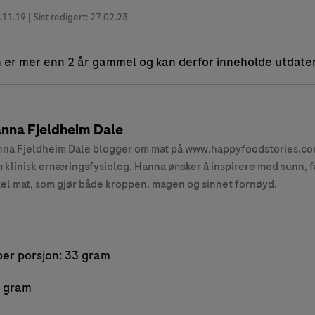
.11.19
| Sist redigert: 27.02.23
 er mer enn 2 år gammel og kan derfor inneholde utdate
nna Fjeldheim Dale
na Fjeldheim Dale blogger om mat på www.happyfoodstories.com
 klinisk ernæringsfysiolog. Hanna ønsker å inspirere med sunn, f
el mat, som gjør både kroppen, magen og sinnet fornøyd.
er porsjon: 33 gram
1 gram