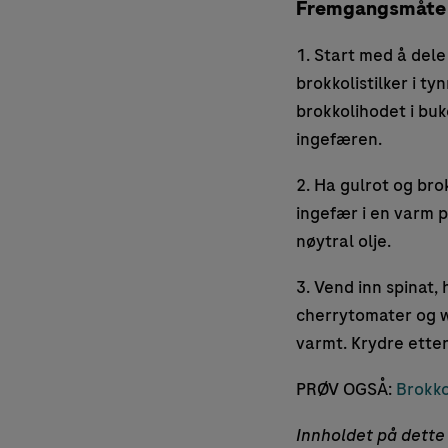
Fremgangsmåte
1. Start med å dele
brokkolistilker i ty
brokkolihodet i buk
ingefæren.
2. Ha gulrot og br
ingefær i en varm 
nøytral olje.
3. Vend inn spinat,
cherrytomater og wo
varmt. Krydre etter
PRØV OGSÅ:
Brokko
Innholdet på dette 