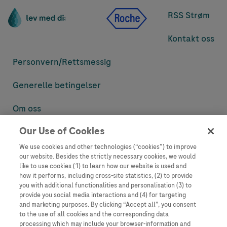
RSS Strøm
Kontakt oss
Personvern/
Rettsmessig
Generelle betingelser
Om oss
Our Use of Cookies
Denne nettsiden inneholder informasjon som er målsatt til en stor
mengde med tilhørere og kan inneholde produktdetaljer eller
We use cookies and other technologies (“cookies”) to improve
informasjon som ellers ikke er tilgjengelig eller gyldig i ditt land.
our website. Besides the strictly necessary cookies, we would
Vennligst vær oppmerksom på at vi ikke tar noe ansvar for tilgang til
like to use cookies (1) to learn how our website is used and
informasjon som muligens ikke er i samsvar med noen gyldig juridisk
how it performs, including cross-site statistics, (2) to provide
prosess, regulering, registrering eller bruk i bostedslandet ditt.
you with additional functionalities and personalisation (3) to
provide you social media interactions and (4) for targeting
Roche har ikke alltid mulighet til å kvalitetssikre andres innlegg, men
and marketing purposes. By clicking “Accept all”, you consent
vil fjerne villedende eller upassende innlegg så langt det lar seg gjøre.
to the use of all cookies and the corresponding data
Vi har ikke ansvar for innhold på eksterne nettsider som det lenkes til.
processing which may include your browser-information and