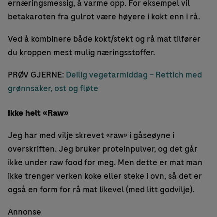
ernæringsmessig, å varme opp. For eksempel vil
betakaroten fra gulrot være høyere i kokt enn i rå.
Ved å kombinere både kokt/stekt og rå mat tilfører
du kroppen mest mulig næringsstoffer.
PRØV GJERNE:
Deilig vegetarmiddag – Rettich med
grønnsaker, ost og fløte
Ikke helt «Raw»
Jeg har med vilje skrevet «raw» i gåseøyne i
overskriften. Jeg bruker proteinpulver, og det går
ikke under raw food for meg. Men dette er mat man
ikke trenger verken koke eller steke i ovn, så det er
også en form for rå mat likevel (med litt godvilje).
Annonse