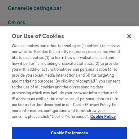
Generelle betingelser
Om oss
Our Use of Cookies
Denne nettsiden inneholder informasjon som er målsatt til en stor
mengde med tilhørere og kan inneholde produktdetaljer eller
We use cookies and other technologies (“cookies”) to improve
informasjon som ellers ikke er tilgjengelig eller gyldig i ditt land.
our website. Besides the strictly necessary cookies, we would
Vennligst vær oppmerksom på at vi ikke tar noe ansvar for tilgang til
like to use cookies (1) to learn how our website is used and
informasjon som muligens ikke er i samsvar med noen gyldig juridisk
how it performs, including cross-site statistics, (2) to provide
prosess, regulering, registrering eller bruk i bostedslandet ditt.
you with additional functionalities and personalisation (3) to
provide you social media interactions and (4) for targeting
Roche har ikke alltid mulighet til å kvalitetssikre andres innlegg, men
and marketing purposes. By clicking “Accept all”, you consent
vil fjerne villedende eller upassende innlegg så langt det lar seg gjøre.
to the use of all cookies and the corresponding data
Vi har ikke ansvar for innhold på eksterne nettsider som det lenkes til.
processing which may include your browser-information and
Kopiering av materiale fra dette nettstedet for bruk annet sted er ikke
IP-address as well as the disclosure of personal data to third
tillatt uten avtale. Nettstedet selger plass til annonsører, og slikt
parties as further described in our Cookie/Privacy Policy. For
innhold er merket.
more information, configuration and to withdraw your
consent, please click “Cookie Preferences”.
Cookie Policy
Dette nettstedet er ikke beregnet for å rapportere bivirkninger eller
produktklager. Ta kontakt med kundeservice for å rapportere en
hendelse, se www.accu-chek.no.
Cookie Preferences