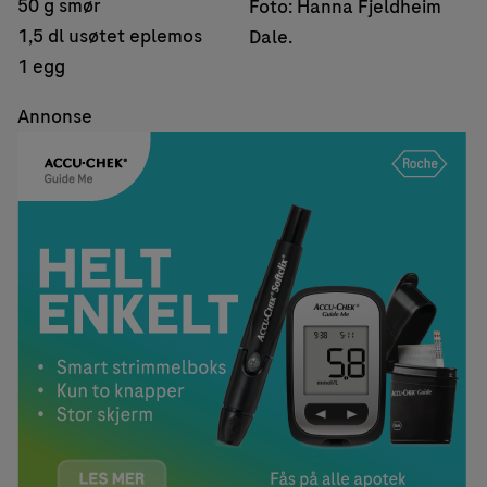
50 g smør
Foto: Hanna Fjeldheim
1,5 dl usøtet eplemos
Dale.
1 egg
Annonse