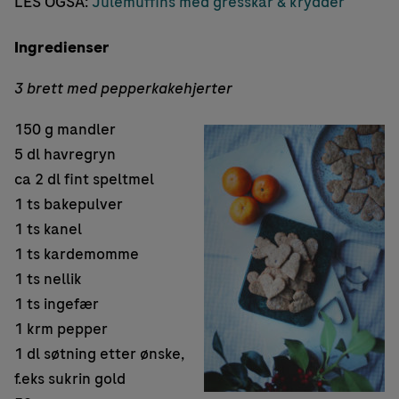
LES OGSÅ:
Julemuffins med gresskar & krydder
Ingredienser
3 brett med pepperkakehjerter
150 g mandler
5 dl havregryn
ca 2 dl fint speltmel
1 ts bakepulver
1 ts kanel
1 ts kardemomme
1 ts nellik
1 ts ingefær
1 krm pepper
1 dl søtning etter ønske,
f.eks sukrin gold