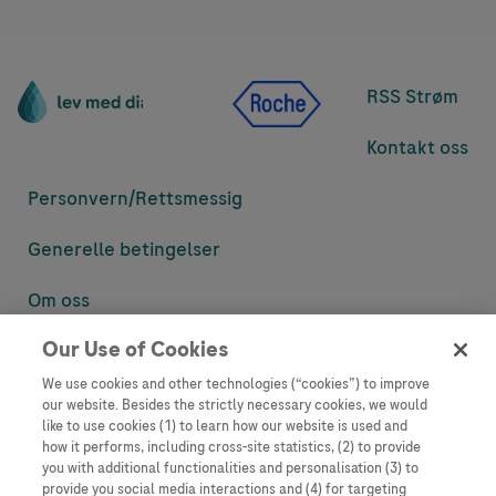
RSS Strøm
Kontakt oss
Personvern/
Rettsmessig
Generelle betingelser
Om oss
Our Use of Cookies
Denne nettsiden inneholder informasjon som er målsatt til en stor
mengde med tilhørere og kan inneholde produktdetaljer eller
We use cookies and other technologies (“cookies”) to improve
informasjon som ellers ikke er tilgjengelig eller gyldig i ditt land.
our website. Besides the strictly necessary cookies, we would
Vennligst vær oppmerksom på at vi ikke tar noe ansvar for tilgang til
like to use cookies (1) to learn how our website is used and
informasjon som muligens ikke er i samsvar med noen gyldig juridisk
how it performs, including cross-site statistics, (2) to provide
prosess, regulering, registrering eller bruk i bostedslandet ditt.
you with additional functionalities and personalisation (3) to
provide you social media interactions and (4) for targeting
Roche har ikke alltid mulighet til å kvalitetssikre andres innlegg, men