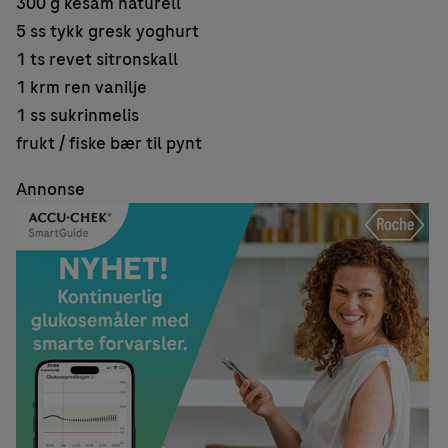
300 g kesam naturell
5 ss tykk gresk yoghurt
1 ts revet sitronskall
1 krm ren vanilje
1 ss sukrinmelis
frukt / fiske bær til pynt
Annonse