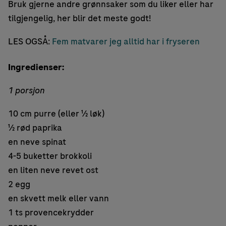
Bruk gjerne andre grønnsaker som du liker eller har
tilgjengelig, her blir det meste godt!
LES OGSÅ:
Fem matvarer jeg alltid har i fryseren
Ingredienser:
1 porsjon
10 cm purre (eller ½ løk)
½ rød paprika
en neve spinat
4-5 buketter brokkoli
en liten neve revet ost
2 egg
en skvett melk eller vann
1 ts provencekrydder