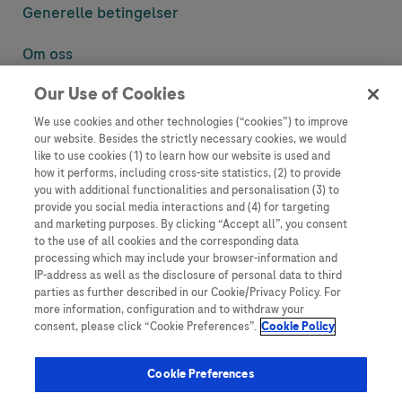
Generelle betingelser
Om oss
Our Use of Cookies
Denne nettsiden inneholder informasjon som er målsatt til en stor
mengde med tilhørere og kan inneholde produktdetaljer eller
We use cookies and other technologies (“cookies”) to improve
informasjon som ellers ikke er tilgjengelig eller gyldig i ditt land.
our website. Besides the strictly necessary cookies, we would
Vennligst vær oppmerksom på at vi ikke tar noe ansvar for tilgang til
like to use cookies (1) to learn how our website is used and
informasjon som muligens ikke er i samsvar med noen gyldig juridisk
how it performs, including cross-site statistics, (2) to provide
prosess, regulering, registrering eller bruk i bostedslandet ditt.
you with additional functionalities and personalisation (3) to
provide you social media interactions and (4) for targeting
Roche har ikke alltid mulighet til å kvalitetssikre andres innlegg, men
and marketing purposes. By clicking “Accept all”, you consent
vil fjerne villedende eller upassende innlegg så langt det lar seg gjøre.
to the use of all cookies and the corresponding data
Vi har ikke ansvar for innhold på eksterne nettsider som det lenkes til.
processing which may include your browser-information and
Kopiering av materiale fra dette nettstedet for bruk annet sted er ikke
IP-address as well as the disclosure of personal data to third
tillatt uten avtale. Nettstedet selger plass til annonsører, og slikt
parties as further described in our Cookie/Privacy Policy. For
innhold er merket.
more information, configuration and to withdraw your
consent, please click “Cookie Preferences”.
Cookie Policy
Dette nettstedet er ikke beregnet for å rapportere bivirkninger eller
produktklager. Ta kontakt med kundeservice for å rapportere en
hendelse, se www.accu-chek.no.
Cookie Preferences
© 2025, Roche. Alle rettigheter forbeholdt.