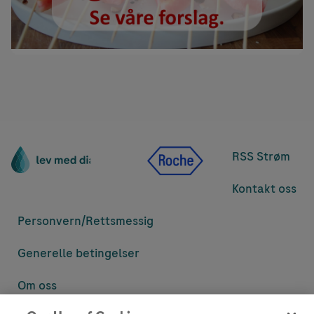
RSS Strøm
Kontakt oss
Personvern/
Rettsmessig
Generelle betingelser
Om oss