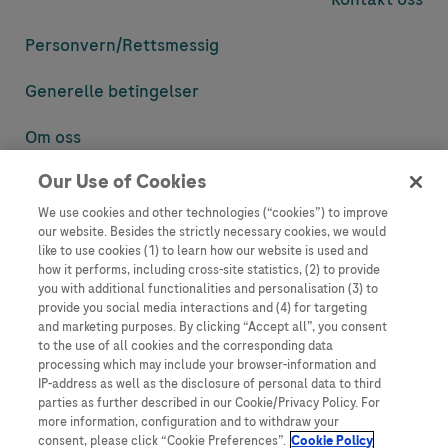
Personvern/
Rettsmessig
Generelle betingelser
Om oss
Our Use of Cookies
Denne nettsiden inneholder informasjon som er målsatt til en stor
mengde med tilhørere og kan inneholde produktdetaljer eller
We use cookies and other technologies (“cookies”) to improve
informasjon som ellers ikke er tilgjengelig eller gyldig i ditt land.
our website. Besides the strictly necessary cookies, we would
Vennligst vær oppmerksom på at vi ikke tar noe ansvar for tilgang til
like to use cookies (1) to learn how our website is used and
informasjon som muligens ikke er i samsvar med noen gyldig juridisk
how it performs, including cross-site statistics, (2) to provide
prosess, regulering, registrering eller bruk i bostedslandet ditt.
you with additional functionalities and personalisation (3) to
provide you social media interactions and (4) for targeting
Roche har ikke alltid mulighet til å kvalitetssikre andres innlegg, men
and marketing purposes. By clicking “Accept all”, you consent
vil fjerne villedende eller upassende innlegg så langt det lar seg gjøre.
to the use of all cookies and the corresponding data
Vi har ikke ansvar for innhold på eksterne nettsider som det lenkes til.
processing which may include your browser-information and
Kopiering av materiale fra dette nettstedet for bruk annet sted er ikke
IP-address as well as the disclosure of personal data to third
tillatt uten avtale. Nettstedet selger plass til annonsører, og slikt
parties as further described in our Cookie/Privacy Policy. For
innhold er merket.
more information, configuration and to withdraw your
consent, please click “Cookie Preferences”.
Cookie Policy
Dette nettstedet er ikke beregnet for å rapportere bivirkninger eller