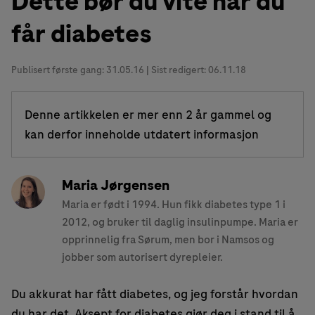
Dette bør du vite når du
får diabetes
Publisert første gang:
31.05.16
| Sist redigert: 06.11.18
Denne artikkelen er mer enn 2 år gammel og
kan derfor inneholde utdatert informasjon
Maria Jørgensen
Maria er født i 1994. Hun fikk diabetes type 1 i
2012, og bruker til daglig insulinpumpe. Maria er
opprinnelig fra Sørum, men bor i Namsos og
jobber som autorisert dyrepleier.
Du akkurat har fått diabetes, og jeg forstår hvordan
du har det. Aksept for diabetes gjør deg i stand til å