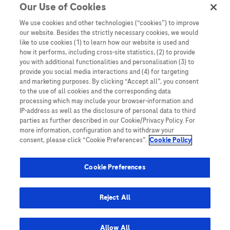
Our Use of Cookies
Denne nettsiden inneholder informasjon som er målsatt til en stor
mengde med tilhørere og kan inneholde produktdetaljer eller
We use cookies and other technologies (“cookies”) to improve
informasjon som ellers ikke er tilgjengelig eller gyldig i ditt land.
our website. Besides the strictly necessary cookies, we would
Vennligst vær oppmerksom på at vi ikke tar noe ansvar for tilgang til
like to use cookies (1) to learn how our website is used and
informasjon som muligens ikke er i samsvar med noen gyldig juridisk
how it performs, including cross-site statistics, (2) to provide
prosess, regulering, registrering eller bruk i bostedslandet ditt.
you with additional functionalities and personalisation (3) to
provide you social media interactions and (4) for targeting
Roche har ikke alltid mulighet til å kvalitetssikre andres innlegg, men
and marketing purposes. By clicking “Accept all”, you consent
vil fjerne villedende eller upassende innlegg så langt det lar seg gjøre.
to the use of all cookies and the corresponding data
Vi har ikke ansvar for innhold på eksterne nettsider som det lenkes til.
processing which may include your browser-information and
Kopiering av materiale fra dette nettstedet for bruk annet sted er ikke
IP-address as well as the disclosure of personal data to third
tillatt uten avtale. Nettstedet selger plass til annonsører, og slikt
parties as further described in our Cookie/Privacy Policy. For
innhold er merket.
more information, configuration and to withdraw your
consent, please click “Cookie Preferences”.
Cookie Policy
Dette nettstedet er ikke beregnet for å rapportere bivirkninger eller
produktklager. Ta kontakt med kundeservice for å rapportere en
hendelse, se www.accu-chek.no.
Cookie Preferences
© 2025, Roche. Alle rettigheter forbeholdt.
Roche Diagnostics Norge AS • Brynsengfaret 6B, Postboks 6610
Reject All
Etterstad, 0607 • E-post: no.accuchek@roche.com • Telefon: 21 400
100 • www.accu-chek.no
Allow All