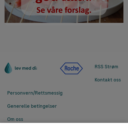
RSS Strøm
Kontakt oss
Personvern/
Rettsmessig
Generelle betingelser
Om oss