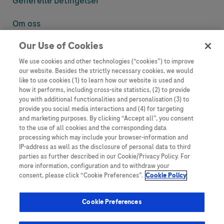
Generelle betingelser
Om oss
Our Use of Cookies
Denne nettsiden inneholder informasjon som er målsatt til en stor
mengde med tilhørere og kan inneholde produktdetaljer eller
We use cookies and other technologies (“cookies”) to improve
informasjon som ellers ikke er tilgjengelig eller gyldig i ditt land.
our website. Besides the strictly necessary cookies, we would
Vennligst vær oppmerksom på at vi ikke tar noe ansvar for tilgang til
like to use cookies (1) to learn how our website is used and
informasjon som muligens ikke er i samsvar med noen gyldig juridisk
how it performs, including cross-site statistics, (2) to provide
prosess, regulering, registrering eller bruk i bostedslandet ditt.
you with additional functionalities and personalisation (3) to
provide you social media interactions and (4) for targeting
Roche har ikke alltid mulighet til å kvalitetssikre andres innlegg, men
and marketing purposes. By clicking “Accept all”, you consent
vil fjerne villedende eller upassende innlegg så langt det lar seg gjøre.
to the use of all cookies and the corresponding data
Vi har ikke ansvar for innhold på eksterne nettsider som det lenkes til.
processing which may include your browser-information and
Kopiering av materiale fra dette nettstedet for bruk annet sted er ikke
IP-address as well as the disclosure of personal data to third
tillatt uten avtale. Nettstedet selger plass til annonsører, og slikt
parties as further described in our Cookie/Privacy Policy. For
innhold er merket.
more information, configuration and to withdraw your
consent, please click “Cookie Preferences”.
Cookie Policy
Dette nettstedet er ikke beregnet for å rapportere bivirkninger eller
produktklager. Ta kontakt med kundeservice for å rapportere en
hendelse, se www.accu-chek.no.
Cookie Preferences
© 2025, Roche. Alle rettigheter forbeholdt.