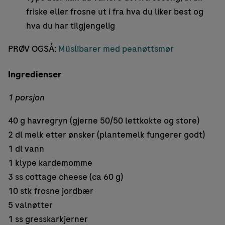
friske eller frosne ut i fra hva du liker best og
hva du har tilgjengelig
PRØV OGSÅ:
Müslibarer med peanøttsmør
Ingredienser
1 porsjon
40 g havregryn (gjerne 50/50 lettkokte og store)
2 dl melk etter ønsker (plantemelk fungerer godt)
1 dl vann
1 klype kardemomme
3 ss cottage cheese (ca 60 g)
10 stk frosne jordbær
5 valnøtter
1 ss gresskarkjerner