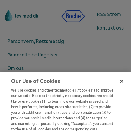
RSS Strøm
Kontakt oss
Personvern/
Rettsmessig
Generelle betingelser
Om oss
Our Use of Cookies
Denne nettsiden inneholder informasjon som er målsatt til en stor
mengde med tilhørere og kan inneholde produktdetaljer eller
We use cookies and other technologies (“cookies”) to improve
informasjon som ellers ikke er tilgjengelig eller gyldig i ditt land.
our website. Besides the strictly necessary cookies, we would
Vennligst vær oppmerksom på at vi ikke tar noe ansvar for tilgang til
like to use cookies (1) to learn how our website is used and
informasjon som muligens ikke er i samsvar med noen gyldig juridisk
how it performs, including cross-site statistics, (2) to provide
prosess, regulering, registrering eller bruk i bostedslandet ditt.
you with additional functionalities and personalisation (3) to
provide you social media interactions and (4) for targeting
Roche har ikke alltid mulighet til å kvalitetssikre andres innlegg, men
and marketing purposes. By clicking “Accept all”, you consent
vil fjerne villedende eller upassende innlegg så langt det lar seg gjøre.
to the use of all cookies and the corresponding data
Vi har ikke ansvar for innhold på eksterne nettsider som det lenkes til.