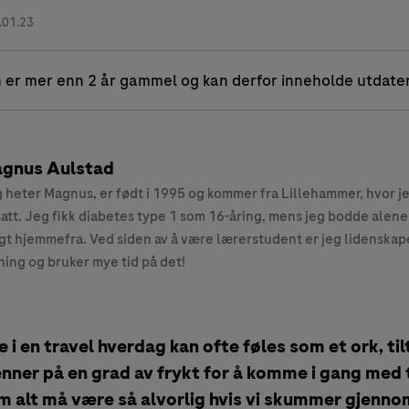
.01.23
 er mer enn 2 år gammel og kan derfor inneholde utdate
gnus Aulstad
 heter Magnus, er født i 1995 og kommer fra Lillehammer, hvor j
att. Jeg fikk diabetes type 1 som 16-åring, mens jeg bodde alene
gt hjemmefra. Ved siden av å være lærerstudent er jeg lidenskape
ning og bruker mye tid på det!
ene i en travel hverdag kan ofte føles som et ork, ti
nner på en grad av frykt for å komme i gang med t
m alt må være så alvorlig hvis vi skummer gjenno