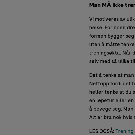
Man MÅ ikke tre
Vi motiveres av uli
helse. For noen dre
formen bygger seg 
uten å måtte tenke
treningsøkta. Når d
selv med så ulike t
Det å tenke at man
Nettopp fordi det h
heller tenke at du 
en løpetur eller en
å bevege seg. Man sl
Alt er bra nok hvis 
LES OGSÅ:
Trening