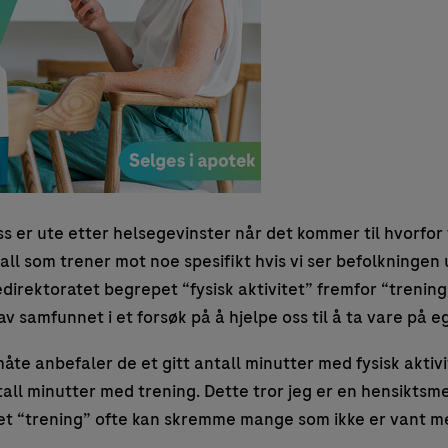
oss er ute etter helsegevinster når det kommer til hvorfor
åtall som trener mot noe spesifikt hvis vi ser befolkningen
direktoratet begrepet “fysisk aktivitet” fremfor “trenin
av samfunnet i et forsøk på å hjelpe oss til å ta vare på e
te anbefaler de et gitt antall minutter med fysisk aktivit
tall minutter med trening. Dette tror jeg er en hensiktsm
t “trening” ofte kan skremme mange som ikke er vant me