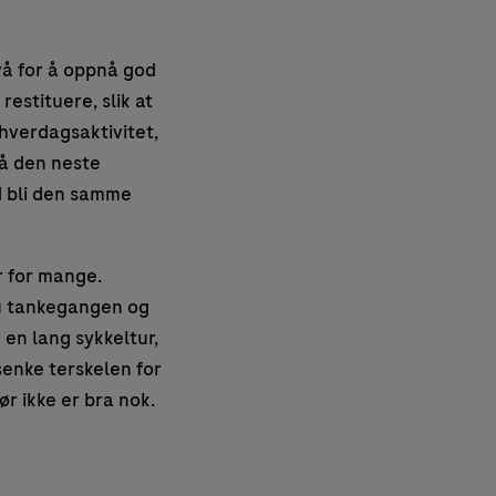
ivå for å oppnå god
estituere, slik at
hverdagsaktivitet,
på den neste
id bli den samme
r for mange.
snu tankegangen og
 en lang sykkeltur,
senke terskelen for
ør ikke er bra nok.