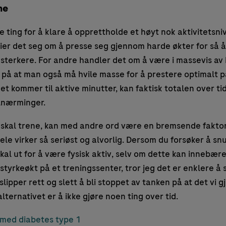
ne
ke ting for å klare å opprettholde et høyt nok aktivitetsn
ier det seg om å presse seg gjennom harde økter for så å r
sterkere. For andre handler det om å være i massevis av 
 på at man også må hvile masse for å prestere optimalt 
et kommer til aktive minutter, kan faktisk totalen over t
ilnærminger.
 skal trene, kan med andre ord være en bremsende fakto
ele virker så seriøst og alvorlig. Dersom du forsøker å 
skal ut for å være fysisk aktiv, selv om dette kan innebære
 styrkeøkt på et treningssenter, tror jeg det er enklere å 
ipper rett og slett å bli stoppet av tanken på at det vi gj
alternativet er å ikke gjøre noen ting over tid.
 med diabetes type 1