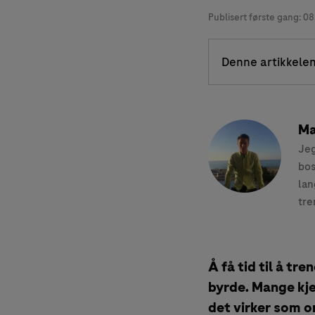
Publisert første gang:
08
Denne artikkelen
Ma
Jeg
bos
lan
tre
Å få tid til å tr
byrde. Mange kje
det virker som o