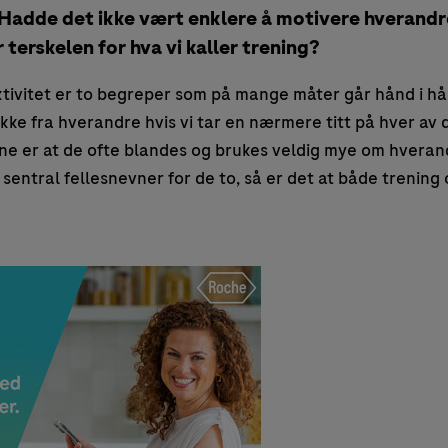
 Hadde det ikke vært enklere å motivere hverandre
r terskelen for hva vi kaller trening?
aktivitet er to begreper som på mange måter går hånd i h
ykke fra hverandre hvis vi tar en nærmere titt på hver av
e er at de ofte blandes og brukes veldig mye om hverandr
sentral fellesnevner for de to, så er det at både trening o