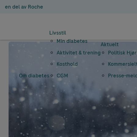
en del av Roche
Livsstil
Min diabetes
Aktuelt
Aktivitet & trening
Politisk Hjø
Kosthold
Kommersielt
Om diabetes
CGM
Presse-mel