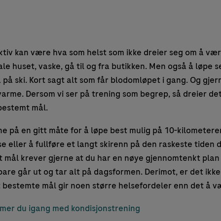
ktiv kan være hva som helst som ikke dreier seg om å vær
le huset, vaske, gå til og fra butikken. Men også å løpe se
å på ski. Kort sagt alt som får blodomløpet i gang. Og gje
varme. Dersom vi ser på trening som begrep, så dreier det
bestemt mål.
e på en gitt måte for å løpe best mulig på 10-kilometeren,
se eller å fullføre et langt skirenn på den raskeste tiden du
kt mål krever gjerne at du har en nøye gjennomtenkt plan
bare går ut og tar alt på dagsformen. Derimot, er det ikke 
bestemte mål gir noen større helsefordeler enn det å vær
mmer du igang med kondisjonstrening