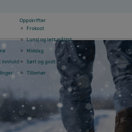
Oppskrifter
Frokost
Lunsj og lett måltid
rne
Middag
 innhold
Søtt og godt
dinger
Tilbehør