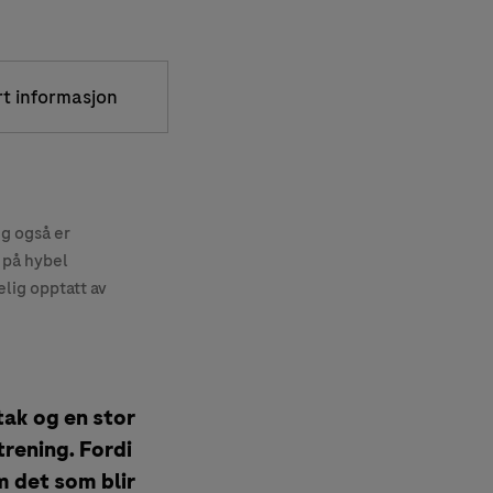
rt informasjon
eg også er
 på hybel
lig opptatt av
ltak og en stor
rening. Fordi
m det som blir