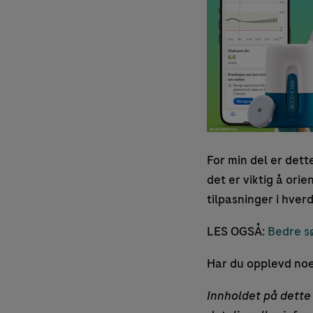
For min del er dett
det er viktig å ori
tilpasninger i hver
LES OGSÅ:
Bedre sø
Har du opplevd noe 
Innholdet på dette 