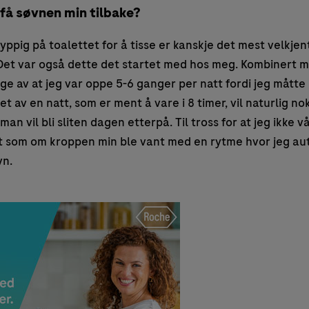
få søvnen min tilbake?
ppig på toalettet for å tisse er kanskje det mest velkje
Det var også dette det startet med hos meg. Kombinert 
ge av at jeg var oppe 5-6 ganger per natt fordi jeg måtte
t av en natt, som er ment å vare i 8 timer, vil naturlig no
an vil bli sliten dagen etterpå. Til tross for at jeg ikke v
et som om kroppen min ble vant med en rytme hvor jeg au
vn.