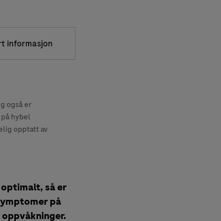
rt informasjon
eg også er
 på hybel
lig opptatt av
optimalt, så er
å symptomer på
e oppvåkninger.