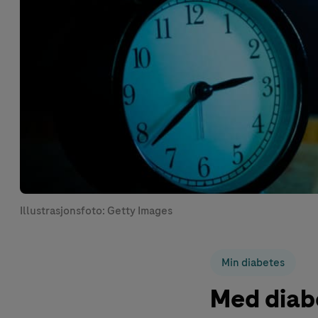
Illustrasjonsfoto: Getty Images
Min diabetes
Med diab