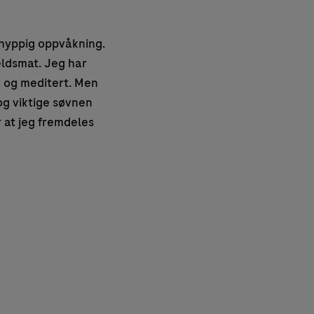
 hyppig oppvåkning.
eldsmat. Jeg har
a og meditert. Men
og viktige søvnen
r at jeg fremdeles