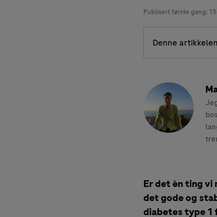
Publisert første gang:
15
Denne artikkelen
Ma
Jeg
bos
lan
tre
Er det èn ting v
det gode og stab
diabetes type 1 f