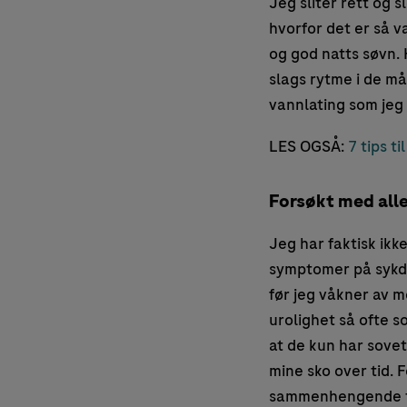
Jeg sliter rett og 
hvorfor det er så va
og god natts søvn. 
slags rytme i de m
vannlating som jeg
LES OGSÅ:
7 tips t
Forsøkt med all
Jeg har faktisk ikk
symptomer på sykd
før jeg våkner av m
urolighet så ofte 
at de kun har sovet
mine sko over tid. 
sammenhengende tim