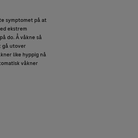
nte symptomet på at
med ekstrem
 på do. Å våkne så
k gå utover
åkner like hyppig nå
tomatisk våkner