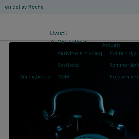
en del av Roche
Livsstil
Min diabetes
Aktuelt
Aktivitet & trening
Politisk Hjø
Kosthold
Kommersielt
Om diabetes
CGM
Presse-mel