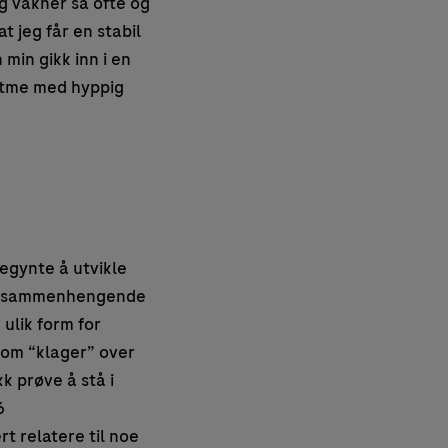
eg våkner så ofte og
t jeg får en stabil
min gikk inn i en
ytme med hyppig
begynte å utvikle
er sammenhengende
 ulik form for
som “klager” over
k prøve å stå i
6
 relatere til noe