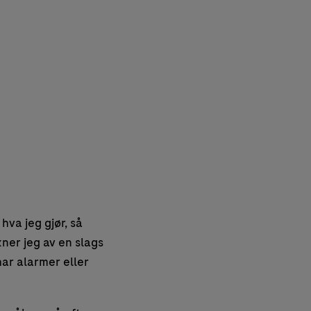
va jeg gjør, så
kner jeg av en slags
har alarmer eller