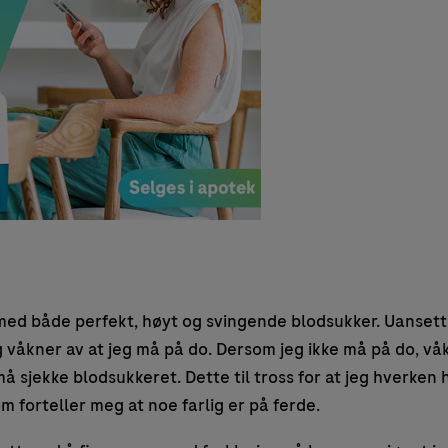
ed både perfekt, høyt og svingende blodsukker. Uansett h
eg våkner av at jeg må på do. Dersom jeg ikke må på do, vå
må sjekke blodsukkeret. Dette til tross for at jeg hverken 
m forteller meg at noe farlig er på ferde.