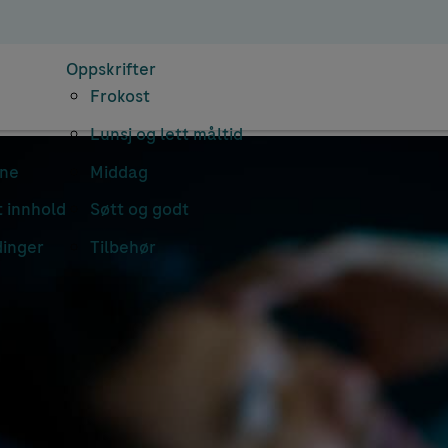
Oppskrifter
Frokost
Lunsj og lett måltid
rne
Middag
 innhold
Søtt og godt
dinger
Tilbehør