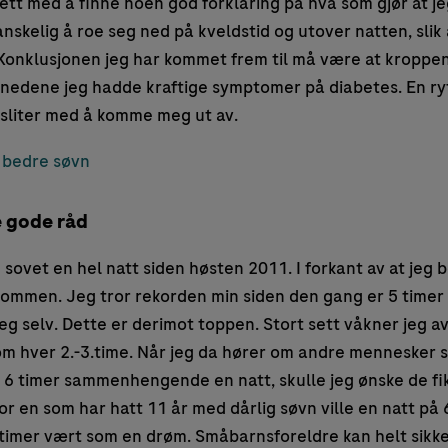
slett med å finne noen god forklaring på hva som gjør at j
nskelig å roe seg ned på kveldstid og utover natten, slik a
Konklusjonen jeg har kommet frem til må være at kroppen 
ånedene jeg hadde kraftige symptomer på diabetes. En r
 sliter med å komme meg ut av.
il bedre søvn
e gode råd
e sovet en hel natt siden høsten 2011. I forkant av at jeg 
ommen. Jeg tror rekorden min siden den gang er 5 tim
eg selv. Dette er derimot toppen. Stort sett våkner jeg av
som hver 2.-3.time. Når jeg da hører om andre mennesker 
 6 timer sammenhengende en natt, skulle jeg ønske de fik
For en som har hatt 11 år med dårlig søvn ville en natt på 
er vært som en drøm. Småbarnsforeldre kan helt sikkert