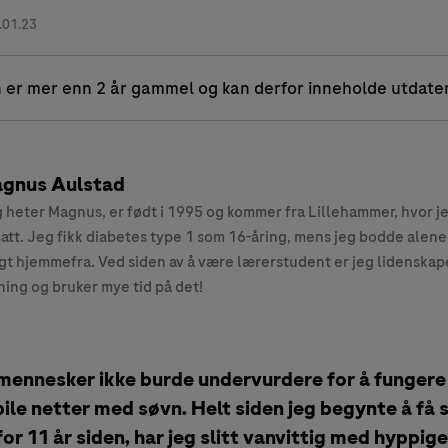
.01.23
 er mer enn 2 år gammel og kan derfor inneholde utdate
gnus Aulstad
 heter Magnus, er født i 1995 og kommer fra Lillehammer, hvor j
att. Jeg fikk diabetes type 1 som 16-åring, mens jeg bodde alene
gt hjemmefra. Ved siden av å være lærerstudent er jeg lidenskape
ning og bruker mye tid på det!
i mennesker ikke burde undervurdere for å fungere 
ile netter med søvn. Helt siden jeg begynte å f
or 11 år siden, har jeg slitt vanvittig med hyppig