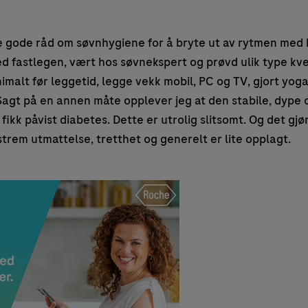
le gode råd om søvnhygiene for å bryte ut av rytmen med
d fastlegen, vært hos søvnekspert og prøvd ulik type kv
nimalt før leggetid, legge vekk mobil, PC og TV, gjort yog
. Sagt på en annen måte opplever jeg at den stabile, dype 
fikk påvist diabetes. Dette er utrolig slitsomt. Og det gjø
kstrem utmattelse, tretthet og generelt er lite opplagt.