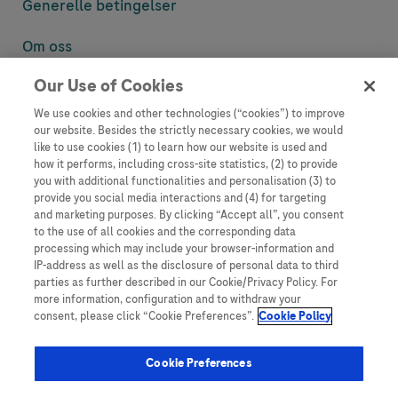
Generelle betingelser
Om oss
Our Use of Cookies
Denne nettsiden inneholder informasjon som er målsatt til en stor
mengde med tilhørere og kan inneholde produktdetaljer eller
We use cookies and other technologies (“cookies”) to improve
informasjon som ellers ikke er tilgjengelig eller gyldig i ditt land.
our website. Besides the strictly necessary cookies, we would
Vennligst vær oppmerksom på at vi ikke tar noe ansvar for tilgang til
like to use cookies (1) to learn how our website is used and
informasjon som muligens ikke er i samsvar med noen gyldig juridisk
how it performs, including cross-site statistics, (2) to provide
prosess, regulering, registrering eller bruk i bostedslandet ditt.
you with additional functionalities and personalisation (3) to
provide you social media interactions and (4) for targeting
Roche har ikke alltid mulighet til å kvalitetssikre andres innlegg, men
and marketing purposes. By clicking “Accept all”, you consent
vil fjerne villedende eller upassende innlegg så langt det lar seg gjøre.
to the use of all cookies and the corresponding data
Vi har ikke ansvar for innhold på eksterne nettsider som det lenkes til.
processing which may include your browser-information and
Kopiering av materiale fra dette nettstedet for bruk annet sted er ikke
IP-address as well as the disclosure of personal data to third
tillatt uten avtale. Nettstedet selger plass til annonsører, og slikt
parties as further described in our Cookie/Privacy Policy. For
innhold er merket.
more information, configuration and to withdraw your
consent, please click “Cookie Preferences”.
Cookie Policy
Dette nettstedet er ikke beregnet for å rapportere bivirkninger eller
produktklager. Ta kontakt med kundeservice for å rapportere en
hendelse, se www.accu-chek.no.
Cookie Preferences
© 2025, Roche. Alle rettigheter forbeholdt.