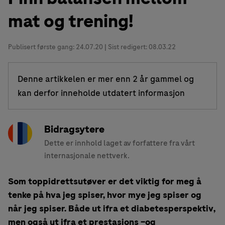
mat og trening!
Publisert første gang:
24.07.20
| Sist redigert: 08.03.22
Denne artikkelen er mer enn 2 år gammel og
kan derfor inneholde utdatert informasjon
Bidragsytere
Dette er innhold laget av forfattere fra vårt
internasjonale nettverk.
Som toppidrettsutøver er det viktig for meg å
tenke på hva jeg spiser, hvor mye jeg spiser og
når jeg spiser. Både ut ifra et diabetesperspektiv,
men også ut ifra et prestasjons –og