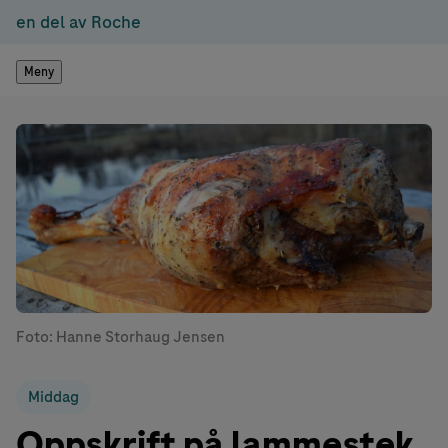
en del av Roche
Meny
Foto: Hanne Storhaug Jensen
Middag
Oppskrift på lammestek