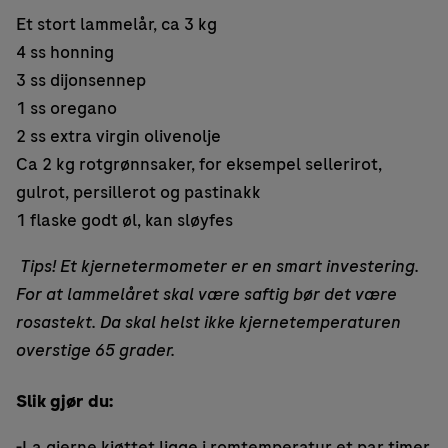
Et stort lammelår, ca 3 kg
4 ss honning
3 ss dijonsennep
1 ss oregano
2 ss extra virgin olivenolje
Ca 2 kg rotgrønnsaker, for eksempel sellerirot,
gulrot, persillerot og pastinakk
1 flaske godt øl, kan sløyfes
Tips! Et kjernetermometer er en smart investering.
For at lammelåret skal være saftig bør det være
rosastekt. Da skal helst ikke kjernetemperaturen
overstige 65 grader.
Slik gjør du:
-La gjerne kjøttet ligge i romtemperatur et par timer