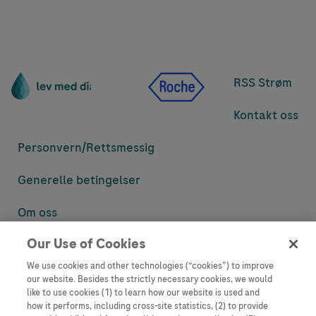
RSS Strøm
Kontakt oss
Personvern/
Rettsmessig
Generelle betingelser
Om oss
Our Use of Cookies
Denne nettsiden inneholder informasjon som er målsatt til en stor
mengde med tilhørere og kan inneholde produktdetaljer eller
We use cookies and other technologies (“cookies”) to improve
informasjon som ellers ikke er tilgjengelig eller gyldig i ditt land.
our website. Besides the strictly necessary cookies, we would
Vennligst vær oppmerksom på at vi ikke tar noe ansvar for tilgang til
like to use cookies (1) to learn how our website is used and
informasjon som muligens ikke er i samsvar med noen gyldig juridisk
how it performs, including cross-site statistics, (2) to provide
prosess, regulering, registrering eller bruk i bostedslandet ditt.