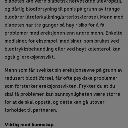
diabetes kan være diabetisk nerveskade (nevropati),
og dårlig blodforsyning til penis på grunn av trange
blodårer (åreforkalkning/arteriosklerose). Menn med
diabetes har tre ganger så høy risiko for å få
problemer med ereksjonen enn andre menn. Enkelte
medisiner, for eksempel medisiner som brukes ved
blodtrykksbehandling eller ved høyt kolesterol, kan
også gi ereksjonssvikt.
Menn som får svekket sin ereksjonsevne på grunn av
redusert blodtilførsel, får ofte psykiske problemer
som forsterker ereksjonssvikten. Frykter du at du
skal få problemer, kan sannsynligheten være større
for at de skal oppstå, og dette kan gå utover
forholdet til partneren.
Viktig med kunnskap