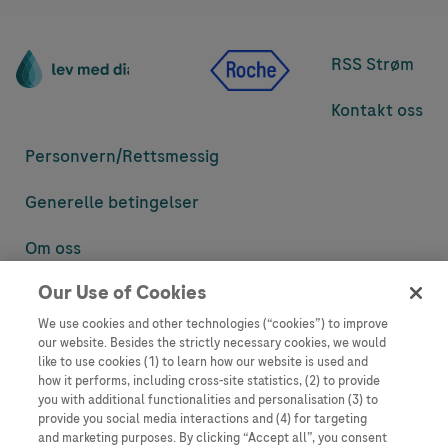
RSS Strøm
Kontakt oss
Personvern/
Rettsmessig
Generelle betingelser
Om oss
Our Use of Cookies
Denne nettsiden inneholder informasjon som er målsatt til en stor
mengde med tilhørere og kan inneholde produktdetaljer eller
We use cookies and other technologies (“cookies”) to improve
informasjon som ellers ikke er tilgjengelig eller gyldig i ditt land.
our website. Besides the strictly necessary cookies, we would
Vennligst vær oppmerksom på at vi ikke tar noe ansvar for tilgang til
like to use cookies (1) to learn how our website is used and
informasjon som muligens ikke er i samsvar med noen gyldig juridisk
how it performs, including cross-site statistics, (2) to provide
prosess, regulering, registrering eller bruk i bostedslandet ditt.
you with additional functionalities and personalisation (3) to
provide you social media interactions and (4) for targeting
Roche har ikke alltid mulighet til å kvalitetssikre andres innlegg, men
and marketing purposes. By clicking “Accept all”, you consent
vil fjerne villedende eller upassende innlegg så langt det lar seg gjøre.