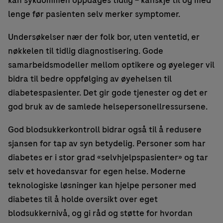
kan sykdommen oppdages tidlig – kanskje til og med
lenge før pasienten selv merker symptomer.
Undersøkelser nær der folk bor, uten ventetid, er
nøkkelen til tidlig diagnostisering. Gode
samarbeidsmodeller mellom optikere og øyeleger vil
bidra til bedre oppfølging av øyehelsen til
diabetespasienter. Det gir gode tjenester og det er
god bruk av de samlede helsepersonellressursene.
God blodsukkerkontroll bidrar også til å redusere
sjansen for tap av syn betydelig. Personer som har
diabetes er i stor grad «selvhjelpspasienter» og tar
selv et hovedansvar for egen helse. Moderne
teknologiske løsninger kan hjelpe personer med
diabetes til å holde oversikt over eget
blodsukkernivå, og gi råd og støtte for hvordan