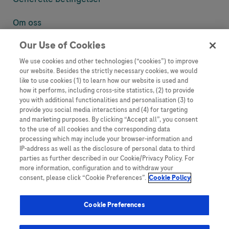
Om oss
Our Use of Cookies
Denne nettsiden inneholder informasjon som er målsatt til en stor
mengde med tilhørere og kan inneholde produktdetaljer eller
We use cookies and other technologies (“cookies”) to improve
informasjon som ellers ikke er tilgjengelig eller gyldig i ditt land.
our website. Besides the strictly necessary cookies, we would
Vennligst vær oppmerksom på at vi ikke tar noe ansvar for tilgang til
like to use cookies (1) to learn how our website is used and
informasjon som muligens ikke er i samsvar med noen gyldig juridisk
how it performs, including cross-site statistics, (2) to provide
prosess, regulering, registrering eller bruk i bostedslandet ditt.
you with additional functionalities and personalisation (3) to
provide you social media interactions and (4) for targeting
Roche har ikke alltid mulighet til å kvalitetssikre andres innlegg, men
and marketing purposes. By clicking “Accept all”, you consent
vil fjerne villedende eller upassende innlegg så langt det lar seg gjøre.
to the use of all cookies and the corresponding data
Vi har ikke ansvar for innhold på eksterne nettsider som det lenkes til.
processing which may include your browser-information and
Kopiering av materiale fra dette nettstedet for bruk annet sted er ikke
IP-address as well as the disclosure of personal data to third
tillatt uten avtale. Nettstedet selger plass til annonsører, og slikt
parties as further described in our Cookie/Privacy Policy. For
innhold er merket.
more information, configuration and to withdraw your
consent, please click “Cookie Preferences”.
Cookie Policy
Dette nettstedet er ikke beregnet for å rapportere bivirkninger eller
produktklager. Ta kontakt med kundeservice for å rapportere en
hendelse, se www.accu-chek.no.
Cookie Preferences
© 2025, Roche. Alle rettigheter forbeholdt.