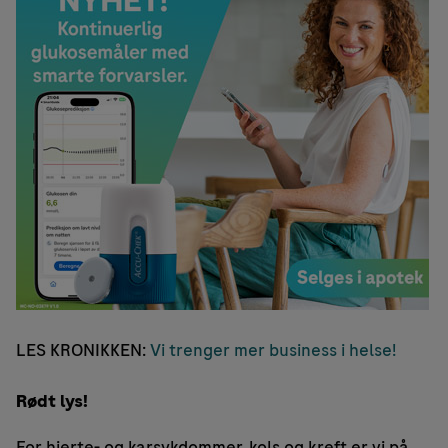
LES KRONIKKEN:
Vi trenger mer business i helse!
Rødt lys!
For hjerte- og karsykdommer, kols og kreft er vi på