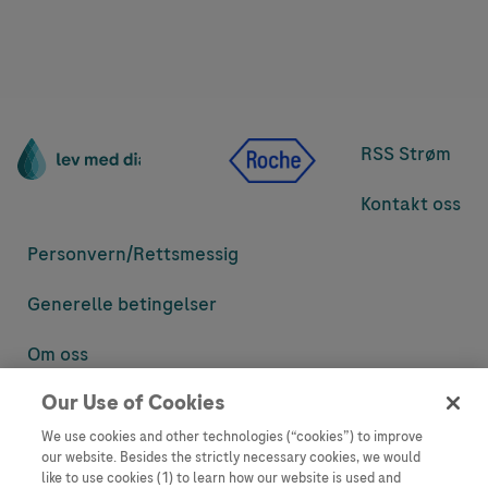
RSS Strøm
Kontakt oss
Personvern/
Rettsmessig
Generelle betingelser
Om oss
Our Use of Cookies
Denne nettsiden inneholder informasjon som er målsatt til en stor
mengde med tilhørere og kan inneholde produktdetaljer eller
We use cookies and other technologies (“cookies”) to improve
informasjon som ellers ikke er tilgjengelig eller gyldig i ditt land.
our website. Besides the strictly necessary cookies, we would
Vennligst vær oppmerksom på at vi ikke tar noe ansvar for tilgang til
like to use cookies (1) to learn how our website is used and
informasjon som muligens ikke er i samsvar med noen gyldig juridisk