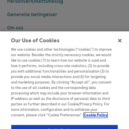
Personvern/
Rettsmessig
Generelle betingelser
Om oss
Our Use of Cookies
Denne nettsiden inneholder informasjon som er målsatt til en stor
mengde med tilhørere og kan inneholde produktdetaljer eller
We use cookies and other technologies (“cookies”) to improve
informasjon som ellers ikke er tilgjengelig eller gyldig i ditt land.
our website. Besides the strictly necessary cookies, we would
Vennligst vær oppmerksom på at vi ikke tar noe ansvar for tilgang til
like to use cookies (1) to learn how our website is used and
informasjon som muligens ikke er i samsvar med noen gyldig juridisk
how it performs, including cross-site statistics, (2) to provide
prosess, regulering, registrering eller bruk i bostedslandet ditt.
you with additional functionalities and personalisation (3) to
provide you social media interactions and (4) for targeting
Roche har ikke alltid mulighet til å kvalitetssikre andres innlegg, men
and marketing purposes. By clicking “Accept all”, you consent
vil fjerne villedende eller upassende innlegg så langt det lar seg gjøre.
to the use of all cookies and the corresponding data
Vi har ikke ansvar for innhold på eksterne nettsider som det lenkes til.
processing which may include your browser-information and
Kopiering av materiale fra dette nettstedet for bruk annet sted er ikke
IP-address as well as the disclosure of personal data to third
tillatt uten avtale. Nettstedet selger plass til annonsører, og slikt
parties as further described in our Cookie/Privacy Policy. For
innhold er merket.
more information, configuration and to withdraw your
consent, please click “Cookie Preferences”.
Cookie Policy
Dette nettstedet er ikke beregnet for å rapportere bivirkninger eller
produktklager. Ta kontakt med kundeservice for å rapportere en
hendelse, se www.accu-chek.no.