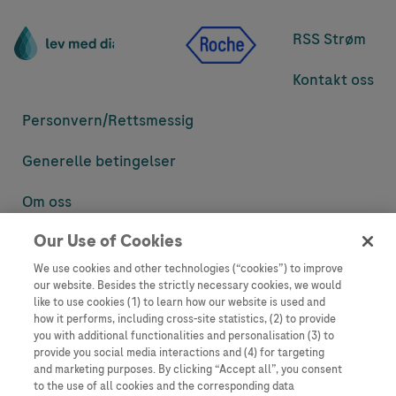
RSS Strøm
Kontakt oss
Personvern/
Rettsmessig
Generelle betingelser
Om oss
Our Use of Cookies
Denne nettsiden inneholder informasjon som er målsatt til en stor
mengde med tilhørere og kan inneholde produktdetaljer eller
We use cookies and other technologies (“cookies”) to improve
informasjon som ellers ikke er tilgjengelig eller gyldig i ditt land.
our website. Besides the strictly necessary cookies, we would
Vennligst vær oppmerksom på at vi ikke tar noe ansvar for tilgang til
like to use cookies (1) to learn how our website is used and
informasjon som muligens ikke er i samsvar med noen gyldig juridisk
how it performs, including cross-site statistics, (2) to provide
prosess, regulering, registrering eller bruk i bostedslandet ditt.
you with additional functionalities and personalisation (3) to
provide you social media interactions and (4) for targeting
Roche har ikke alltid mulighet til å kvalitetssikre andres innlegg, men
and marketing purposes. By clicking “Accept all”, you consent
vil fjerne villedende eller upassende innlegg så langt det lar seg gjøre.
to the use of all cookies and the corresponding data
Vi har ikke ansvar for innhold på eksterne nettsider som det lenkes til.