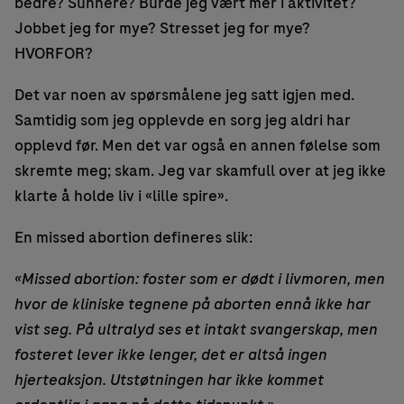
bedre? Sunnere? Burde jeg vært mer i aktivitet?
Jobbet jeg for mye? Stresset jeg for mye?
HVORFOR?
Det var noen av spørsmålene jeg satt igjen med.
Samtidig som jeg opplevde en sorg jeg aldri har
opplevd før. Men det var også en annen følelse som
skremte meg; skam. Jeg var skamfull over at jeg ikke
klarte å holde liv i «lille spire».
En missed abortion defineres slik:
«Missed abortion: foster som er dødt i livmoren, men
hvor de kliniske tegnene på aborten ennå ikke har
vist seg. På ultralyd ses et intakt svangerskap, men
fosteret lever ikke lenger, det er altså ingen
hjerteaksjon. Utstøtningen har ikke kommet