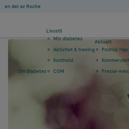
en del av Roche
Livsstil
Min diabetes
Aktuelt
Aktivitet & trening
Politisk Hjø
Kosthold
Kommersielt
Om diabetes
CGM
Presse-mel