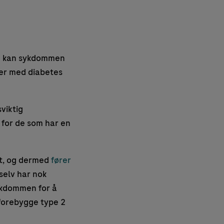
are kan sykdommen
ner med diabetes
viktig
 for de som har en
et, og dermed
fører
 selv har nok
ykdommen for å
 forebygge type 2