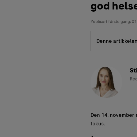
god hels
Publisert første gang:
01
Denne artikkelen
St
Red
Den 14. november er
fokus.