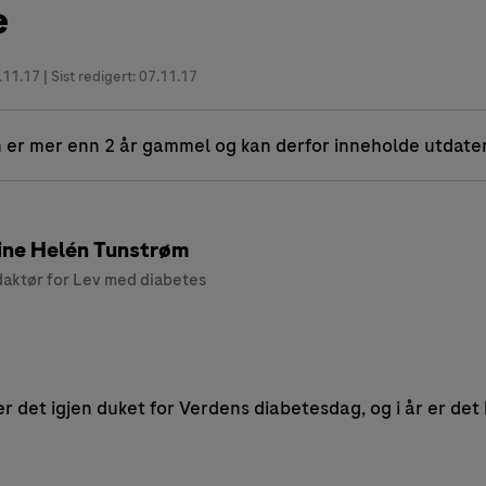
e
.11.17
| Sist redigert: 07.11.17
 er mer enn 2 år gammel og kan derfor inneholde utdate
ine Helén Tunstrøm
aktør for Lev med diabetes
 det igjen duket for Verdens diabetesdag, og i år er det 