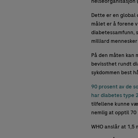
helseorganisasjon 
Dette er en global
målet er å forene 
diabetessamfunn, 
milliard mennesker 
På den måten kan 
bevissthet rundt d
sykdommen best hå
90 prosent av de s
har diabetes type 
tilfellene kunne væ
nemlig at opptil 70
WHO anslår at 1,5 m