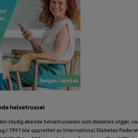
nde helsetrussel
en stadig økende helsetrusselen som diabetes utgjør, va
g i 1991 ble opprettet av International Diabetes Federa