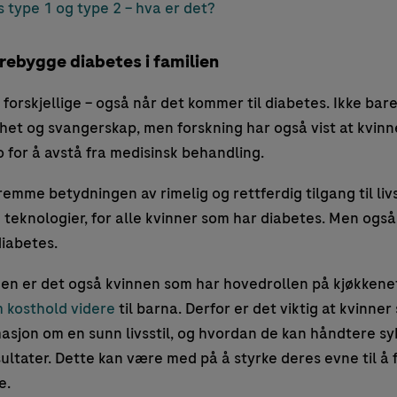
 type 1 og type 2 – hva er det?
orebygge diabetes i familien
forskjellige – også når det kommer til diabetes. Ikke b
rhet og svangerskap, men forskning har også vist at kvin
o for å avstå fra medisinsk behandling.
remme betydningen av rimelig og rettferdig tilgang til livs
teknologier, for alle kvinner som har diabetes. Men også
diabetes.
den er det også kvinnen som har hovedrollen på kjøkken
 kosthold videre
til barna. Derfor er det viktig at kvinner
asjon om en sunn livsstil, og hvordan de kan håndtere s
ultater. Dette kan være med på å styrke deres evne til å
e.