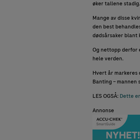
øker tallene stadig
Mange av disse kvi
den best behandles.
dødsårsaker blant 
Og nettopp derfor 
hele verden.
Hvert år markeres 
Banting – mannen s
LES OGSÅ:
Dette e
Annonse