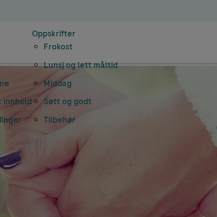
Oppskrifter
Frokost
Lunsj og lett måltid
rne
Middag
 innhold
Søtt og godt
dinger
Tilbehør