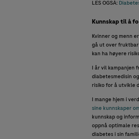
LES OGSÅ:
Diabetes
Kunnskap til å f
Kvinner og menn er 
gå ut over fruktba
kan ha høyere risik
I år vil kampanjen f
diabetesmedisin og 
risiko for å utvikle 
I mange hjem i ver
sine kunnskaper om
kunnskap og inform
oppnå optimale res
diabetes i sin famili