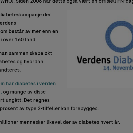
(WHO). Siden 2006 har dette også vært en offisiell FN-da
 diabeteskampanje der
verdens
som består av mer enn en
i over 160 land.
man sammen skape økt
iabetes og hvordan
ndteres.
om har diabetes i verden
2,
og mange av disse
rt ungått. Det regnes
 prosent av type 2-tilfeller kan forebygges.
illioner mennesker likevel dør av diabetes hvert år.