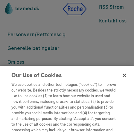
RSS Strøm
Kontakt oss
Personvern/
Rettsmessig
Generelle betingelser
Om oss
Our Use of Cookies
Denne nettsiden inneholder informasjon som er målsatt til en stor
mengde med tilhørere og kan inneholde produktdetaljer eller
We use cookies and other technologies (“cookies”) to improve
informasjon som ellers ikke er tilgjengelig eller gyldig i ditt land.
our website. Besides the strictly necessary cookies, we would
Vennligst vær oppmerksom på at vi ikke tar noe ansvar for tilgang til
like to use cookies (1) to learn how our website is used and
informasjon som muligens ikke er i samsvar med noen gyldig juridisk
how it performs, including cross-site statistics, (2) to provide
prosess, regulering, registrering eller bruk i bostedslandet ditt.
you with additional functionalities and personalisation (3) to
provide you social media interactions and (4) for targeting
Roche har ikke alltid mulighet til å kvalitetssikre andres innlegg, men
and marketing purposes. By clicking “Accept all”, you consent
vil fjerne villedende eller upassende innlegg så langt det lar seg gjøre.
to the use of all cookies and the corresponding data
Vi har ikke ansvar for innhold på eksterne nettsider som det lenkes til.
processing which may include your browser-information and
Kopiering av materiale fra dette nettstedet for bruk annet sted er ikke