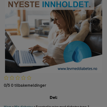
0/5
0 tilbakemeldinger
Del:
Hjem
»
Min diabetes
»
Eventyrlig reise med diabetes type 1