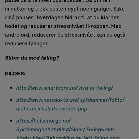
passe på å ta noen pustepauser. Gå ut i fem
minutter og trekk pusten dypt noen ganger. Slike
små pauser i hverdagen bidrar til at du klarner
hodet og reduserer stressnivået i kroppen. Med
andre ord; reduserer du stressnivået kan du også
redusere følinger.
Sliter du med føling?
KILDER:
http://www.smartcare.no/ hva-er-foling/
http://www.nettdoktor.no/ sykdommer/fakta/
diabetesinsulinkrevende.php
https://helsenorge.no/
Sykdomogbehandling/Sider/ Foling-lavt-
blodsukker/ Behandling-av-lett-foling.aspx