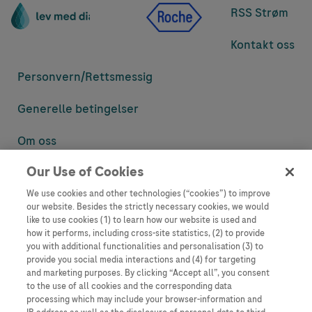
RSS Strøm
Kontakt oss
Personvern/
Rettsmessig
Generelle betingelser
Om oss
Our Use of Cookies
Denne nettsiden inneholder informasjon som er målsatt til en stor
mengde med tilhørere og kan inneholde produktdetaljer eller
We use cookies and other technologies (“cookies”) to improve
informasjon som ellers ikke er tilgjengelig eller gyldig i ditt land.
our website. Besides the strictly necessary cookies, we would
Vennligst vær oppmerksom på at vi ikke tar noe ansvar for tilgang til
like to use cookies (1) to learn how our website is used and
informasjon som muligens ikke er i samsvar med noen gyldig juridisk
how it performs, including cross-site statistics, (2) to provide
prosess, regulering, registrering eller bruk i bostedslandet ditt.
you with additional functionalities and personalisation (3) to
provide you social media interactions and (4) for targeting
Roche har ikke alltid mulighet til å kvalitetssikre andres innlegg, men
and marketing purposes. By clicking “Accept all”, you consent
vil fjerne villedende eller upassende innlegg så langt det lar seg gjøre.
to the use of all cookies and the corresponding data
Vi har ikke ansvar for innhold på eksterne nettsider som det lenkes til.
processing which may include your browser-information and
Kopiering av materiale fra dette nettstedet for bruk annet sted er ikke