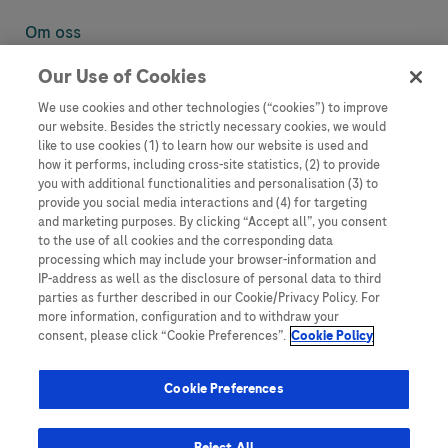
Om oss
Our Use of Cookies
Denne nettsiden inneholder informasjon som er målsatt til en stor
mengde med tilhørere og kan inneholde produktdetaljer eller
We use cookies and other technologies (“cookies”) to improve
informasjon som ellers ikke er tilgjengelig eller gyldig i ditt land.
our website. Besides the strictly necessary cookies, we would
Vennligst vær oppmerksom på at vi ikke tar noe ansvar for tilgang til
like to use cookies (1) to learn how our website is used and
informasjon som muligens ikke er i samsvar med noen gyldig juridisk
how it performs, including cross-site statistics, (2) to provide
prosess, regulering, registrering eller bruk i bostedslandet ditt.
you with additional functionalities and personalisation (3) to
provide you social media interactions and (4) for targeting
Roche har ikke alltid mulighet til å kvalitetssikre andres innlegg, men
and marketing purposes. By clicking “Accept all”, you consent
vil fjerne villedende eller upassende innlegg så langt det lar seg gjøre.
to the use of all cookies and the corresponding data
Vi har ikke ansvar for innhold på eksterne nettsider som det lenkes til.
processing which may include your browser-information and
Kopiering av materiale fra dette nettstedet for bruk annet sted er ikke
IP-address as well as the disclosure of personal data to third
tillatt uten avtale. Nettstedet selger plass til annonsører, og slikt
parties as further described in our Cookie/Privacy Policy. For
innhold er merket.
more information, configuration and to withdraw your
consent, please click “Cookie Preferences”.
Cookie Policy
Dette nettstedet er ikke beregnet for å rapportere bivirkninger eller
produktklager. Ta kontakt med kundeservice for å rapportere en
hendelse, se www.accu-chek.no.
Cookie Preferences
© 2025, Roche. Alle rettigheter forbeholdt.
Roche Diagnostics Norge AS • Brynsengfaret 6B, Postboks 6610