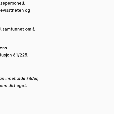
sepersonell,
bevisstheten og
til samfunnet om å
dens
lusjon 61/225.
an inneholde kilder,
enn ditt eget.