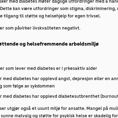
sker med diabetes møter daglige utfordringer med å h
Dette kan være utfordringer som stigma, diskriminering,
tilgang til støtte og helsehjelp for egen trivsel.
er som påvirker livskvaliteten negativt.
tøttende og helsefremmende arbeidsmiljø
r som lever med diabetes er i yrkesaktiv alder
 med diabetes har opplevd angst, depresjon eller en an
ng som følge av sykdommen
 med diabetes har opplevd diabetesutbrenthet (burnout
r utgjør også et usunt miljø for ansatte. Mangel på muli
til sunne matvalg og støtte for psykisk helse er skadelig f