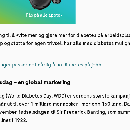
ng til å «vite mer og gjøre mer for diabetes på arbeidspla
lp og støtte for egen trivsel, har alle med diabetes muligh
ger passer det dårlig å ha diabetes på jobb
sdag – en global markering
g (World Diabetes Day, WDD) er verdens største kampanje
år ut til over 1 milliard mennesker i mer enn 160 land. 
ovember, fødselsdagen til Sir Frederick Banting, som sa
inet i 1922.