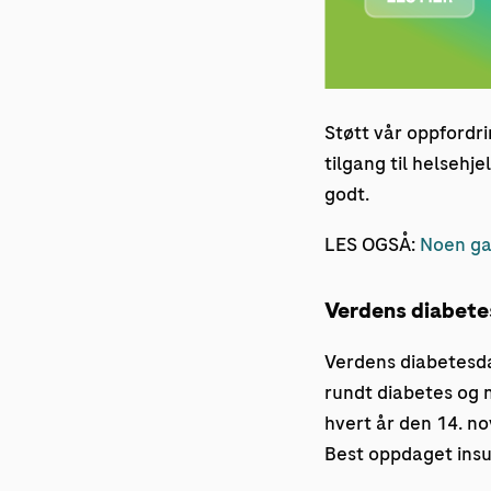
Støtt vår oppfordri
tilgang til helsehje
godt.
LES OGSÅ:
Noen gan
Verdens diabete
Verdens diabetesda
rundt diabetes og n
hvert år den 14. n
Best oppdaget insul