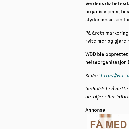
Verdens diabetesda
organisasjoner, be
styrke innsatsen f
På årets markering 
«vite mer og gjøre 
WDD ble opprettet 
helseorganisasjon (
Kilder:
https://worl
Innholdet på dette 
detaljer eller info
Annonse