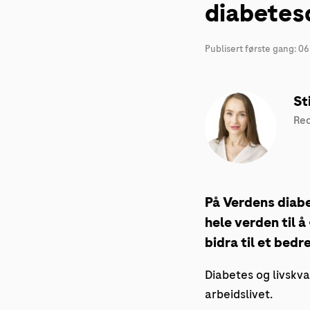
diabetes
Publisert første gang:
06
St
Red
På Verdens diab
hele verden til å
bidra til et bedr
Diabetes og livskva
arbeidslivet.