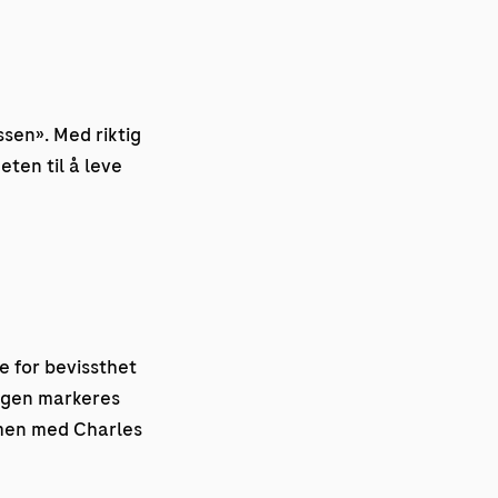
ssen». Med riktig
eten til å leve
 for bevissthet
Dagen markeres
mmen med Charles