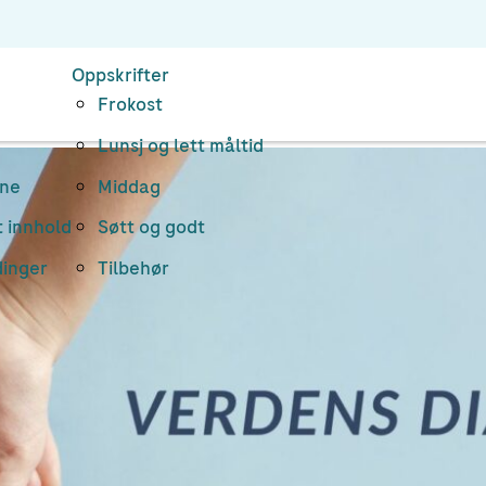
Oppskrifter
Frokost
Lunsj og lett måltid
rne
Middag
 innhold
Søtt og godt
dinger
Tilbehør