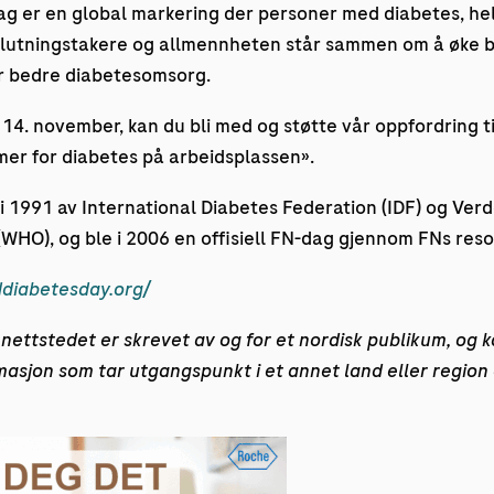
g er en global markering der personer med diabetes, hel
slutningstakere og allmennheten står sammen om å øke 
or bedre diabetesomsorg.
14. november, kan du bli med og støtte vår oppfordring 
mer for diabetes på arbeidsplassen».
i 1991 av International Diabetes Federation (IDF) og Ver
WHO), og ble i 2006 en offisiell FN-dag gjennom FNs reso
ddiabetesday.org/
nettstedet er skrevet av og for et nordisk publikum, og k
rmasjon som tar utgangspunkt i et annet land eller region 