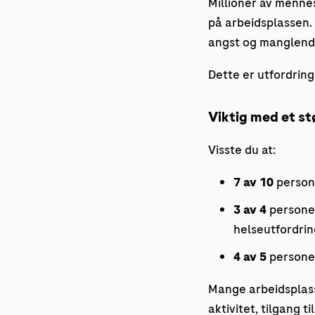
Millioner av menne
på arbeidsplassen. 
angst og manglende 
Dette er utfordring
Viktig med et s
Visste du at:
7 av 10
persone
3 av 4
personer
helseutfordri
4 av 5
personer
Mange arbeidsplasse
aktivitet, tilgang 