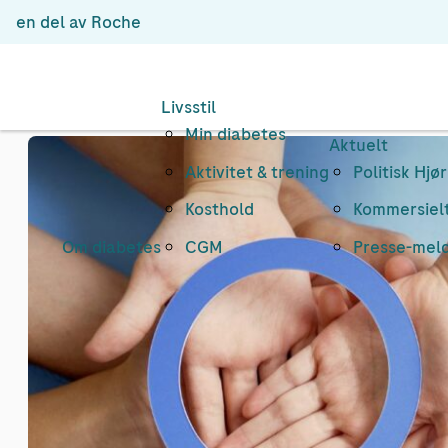
en del av Roche
Livsstil
Min diabetes
Aktuelt
Aktivitet & trening
Politisk Hjø
Kosthold
Kommersielt
Om diabetes
CGM
Presse-mel