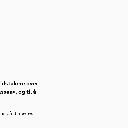
eidstakere over
ssen», og til å
us på diabetes i