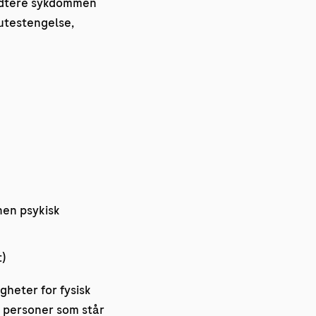
åndtere sykdommen
 utestengelse,
nen psykisk
)
gheter for fysisk
or personer som står