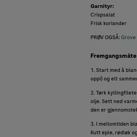
Garnityr:
Crispsalat
Frisk koriander
PRØV OGSÅ:
Grove 
Fremgangsmåte
1. Start med å blan
oppi) og elt sammen 
2. Tørk kyllingfile
olje. Sett ned varme
den er gjennomstek
3. I mellomtiden bl
Kutt eple, rødløk og