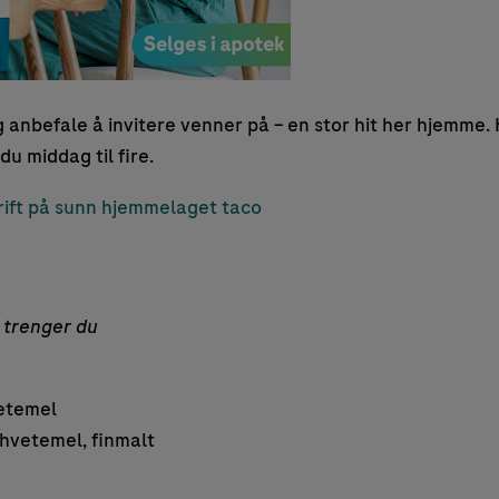
g anbefale å invitere venner på – en stor hit her hjemme. 
du middag til fire.
ift på sunn hjemmelaget taco
l trenger du
etemel
hvetemel, finmalt