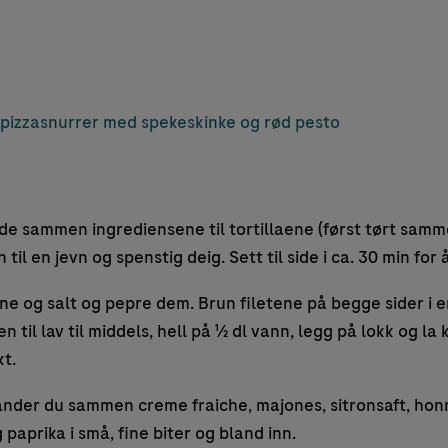
pizzasnurrer med spekeskinke og rød pesto
de sammen ingrediensene til tortillaene (først tørt samm
til en jevn og spenstig deig. Sett til side i ca. 30 min for å
tene og salt og pepre dem. Brun filetene på begge sider i e
n til lav til middels, hell på ½ dl vann, legg på lokk og la
t.
ander du sammen creme fraiche, majones, sitronsaft, hon
 paprika i små, fine biter og bland inn.