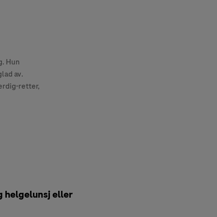
g. Hun
lad av.
rdig-retter,
 helgelunsj eller