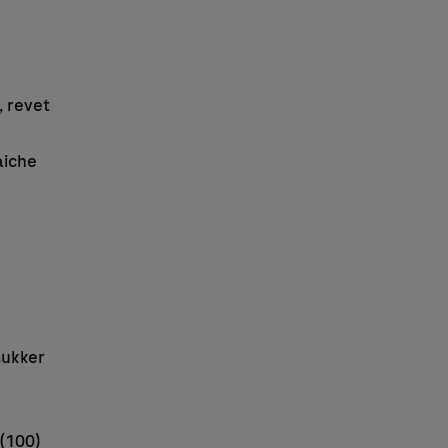
, revet
aiche
sukker
 (100)