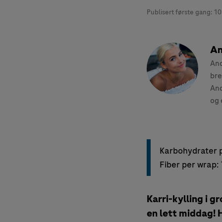
Publisert første gang:
10
An
And
bre
And
og 
Karbohydrater 
Fiber per wrap:
Karri-kylling i g
en lett middag!