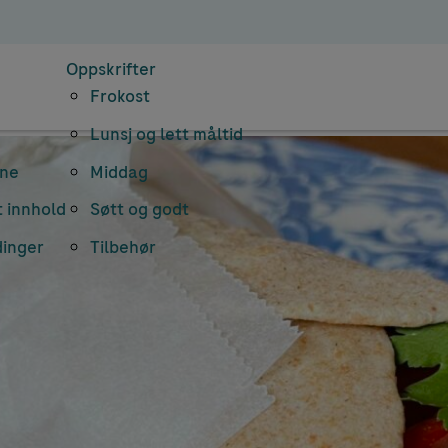
Oppskrifter
Frokost
Lunsj og lett måltid
rne
Middag
 innhold
Søtt og godt
dinger
Tilbehør