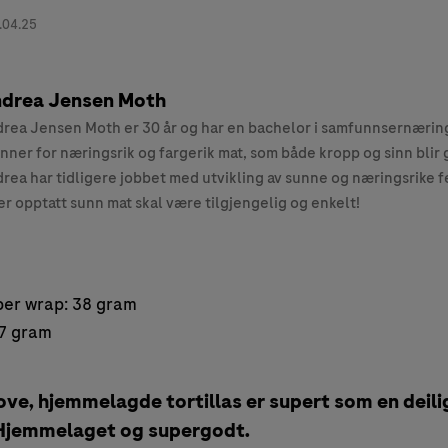
.04.25
drea Jensen Moth
rea Jensen Moth er 30 år og har en bachelor i samfunnsernærin
nner for næringsrik og fargerik mat, som både kropp og sinn blir g
rea har tidligere jobbet med utvikling av sunne og næringsrike fe
er opptatt sunn mat skal være tilgjengelig og enkelt!
per wrap: 38 gram
 7 gram
rove, hjemmelagde tortillas er supert som en deilig
 Hjemmelaget og supergodt.