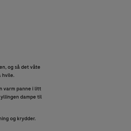
en, og så det våte
 hvile.
n varm panne i litt
 kyllingen dampe til
ning og krydder.