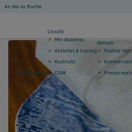
en del av Roche
Livsstil
Min diabetes
Aktuelt
Aktivitet & trening
Politisk Hjø
Kosthold
Kommersielt
Om diabetes
CGM
Presse-mel