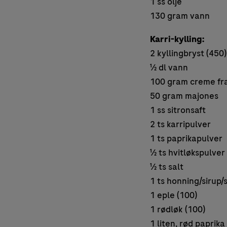
1 ss olje
130 gram vann
Karri-kylling:
2 kyllingbryst (450)
½ dl vann
100 gram creme fr
50 gram majones
1 ss sitronsaft
2 ts karripulver
1 ts paprikapulver
½ ts hvitløkspulver
½ ts salt
1 ts honning/sirup/
1 eple (100)
1 rødløk (100)
1 liten, rød paprika