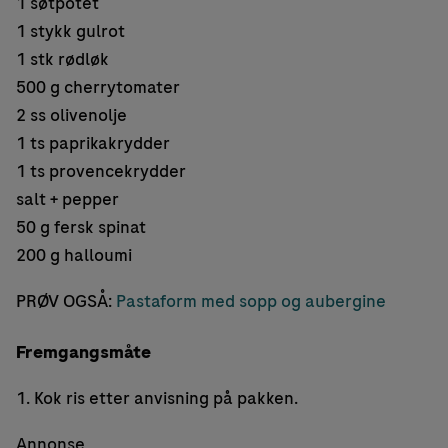
1 søtpotet
1 stykk gulrot
1 stk rødløk
500 g cherrytomater
2 ss olivenolje
1 ts paprikakrydder
1 ts provencekrydder
salt + pepper
50 g fersk spinat
200 g halloumi
PRØV OGSÅ:
Pastaform med sopp og aubergine
Fremgangsmåte
1. Kok ris etter anvisning på pakken.
Annonse