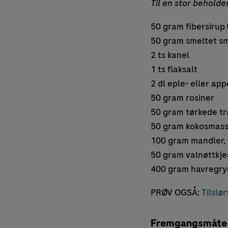
Til en stor beholder
50 gram fibersirup (
50 gram smeltet sm
2 ts kanel
1 ts flaksalt
2 dl eple- eller app
50 gram rosiner
50 gram tørkede t
50 gram kokosmas
100 gram mandler,
50 gram valnøttkje
400 gram havregryn
PRØV OGSÅ:
Tilslø
Fremgangsmåte