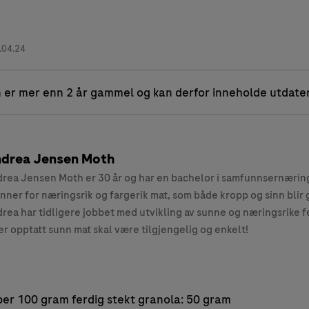
.04.24
 er mer enn 2 år gammel og kan derfor inneholde utdate
drea Jensen Moth
rea Jensen Moth er 30 år og har en bachelor i samfunnsernærin
nner for næringsrik og fargerik mat, som både kropp og sinn blir g
rea har tidligere jobbet med utvikling av sunne og næringsrike fe
er opptatt sunn mat skal være tilgjengelig og enkelt!
er 100 gram ferdig stekt granola: 50 gram