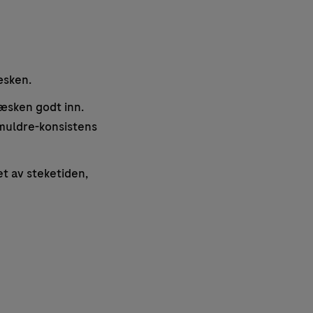
æsken.
æsken godt inn.
 smuldre-konsistens
t av steketiden,