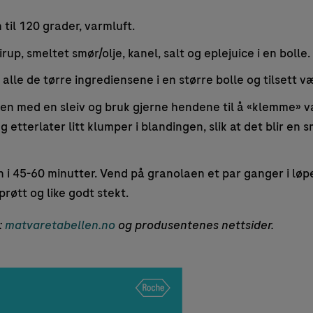
til 120 grader, varmluft.
up, smeltet smør/olje, kanel, salt og eplejuice i en bolle.
lle de tørre ingrediensene i en større bolle og tilsett v
n med en sleiv og bruk gjerne hendene til å «klemme» v
eg etterlater litt klumper i blandingen, slik at det blir en
 i 45-60 minutter. Vend på granolaen et par ganger i løpe
 sprøtt og like godt stekt.
:
matvaretabellen.no
og produsentenes nettsider.