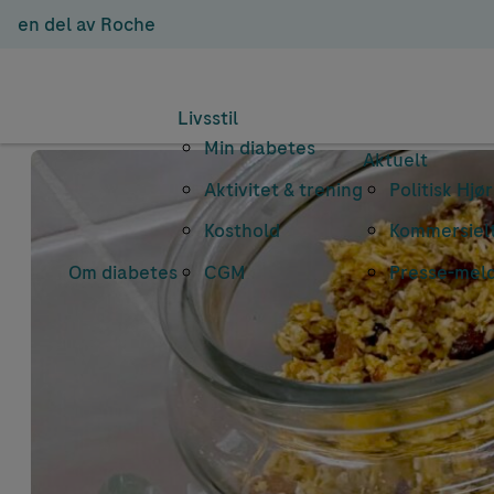
en del av Roche
Livsstil
Min diabetes
Aktuelt
Aktivitet & trening
Politisk Hjø
Kosthold
Kommersielt
Om diabetes
CGM
Presse-mel