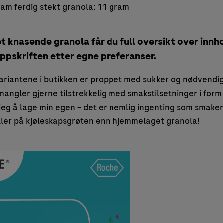
ram ferdig stekt granola: 11 gram
knasende granola får du full oversikt over innho
oppskriften etter egne preferanser.
riantene i butikken er proppet med sukker og nødvendig
mangler gjerne tilstrekkelig med smakstilsetninger i form 
 jeg å lage min egen – det er nemlig ingenting som smake
ller på kjøleskapsgrøten enn hjemmelaget granola!