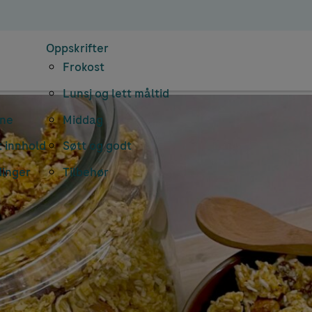
Oppskrifter
Frokost
Lunsj og lett måltid
rne
Middag
 innhold
Søtt og godt
dinger
Tilbehør