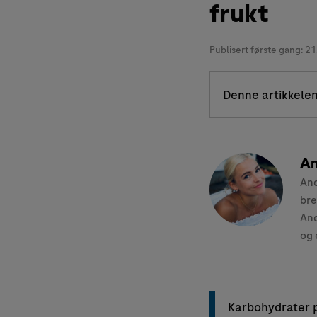
frukt
Publisert første gang:
21
Denne artikkelen
An
And
bre
And
og 
Karbohydrater p