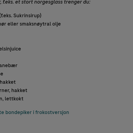
, f.eks. et stort norgesglass trenger du:
f.eks. Sukrinsirup)
ør eller smaksnøytral olje
elsinjuice
ranebær
se
 hakket
rner, hakket
, lettkokt
rte bondepiker i frokostversjon