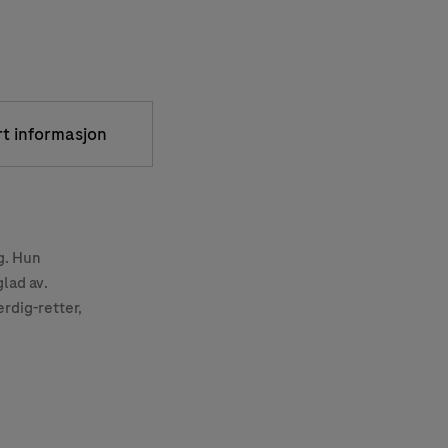
rt informasjon
g. Hun
lad av.
rdig-retter,