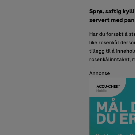
Sprø, saftig kyl
servert med pann
Har du forsøkt å st
like rosenkål derso
tillegg til å inneho
rosenkålinntaket, 
Annonse