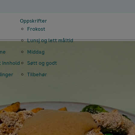
Oppskrifter
Frokost
Lunsj og lett måltid
rne
Middag
 innhold
Søtt og godt
dinger
Tilbehør