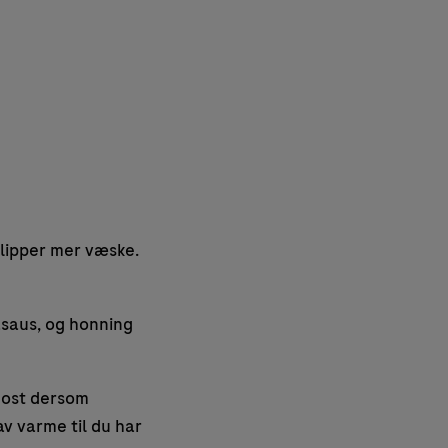
slipper mer væske.
yasaus, og honning
ggost dersom
av varme til du har