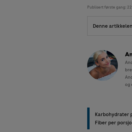
Publisert første gang:
22
Denne artikkelen
An
And
bre
And
og 
Karbohydrater p
Fiber per porsj