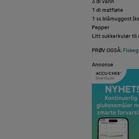
3 dl vann
1 dl matfløte
1 ss blåmuggost (ka
Pepper
Litt sukkerkulør til
PRØV OGSÅ:
Fiskeg
Annonse