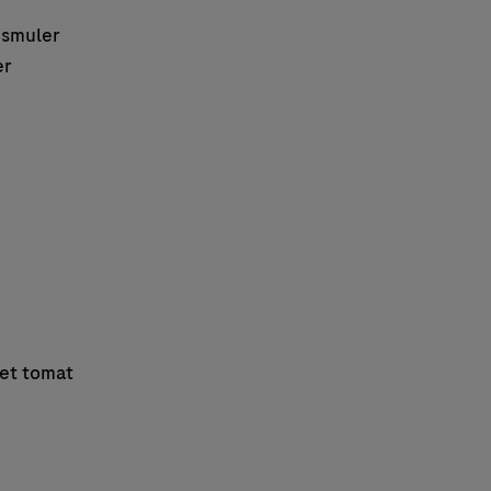
dsmuler
er
ket tomat