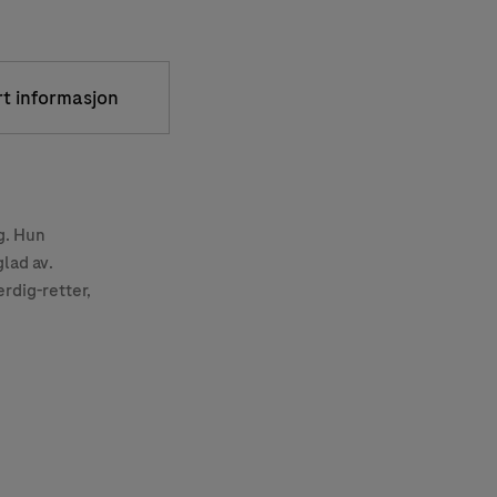
rt informasjon
g. Hun
lad av.
rdig-retter,