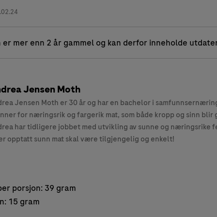
.02.24
 er mer enn 2 år gammel og kan derfor inneholde utdate
drea Jensen Moth
rea Jensen Moth er 30 år og har en bachelor i samfunnsernærin
nner for næringsrik og fargerik mat, som både kropp og sinn blir g
rea har tidligere jobbet med utvikling av sunne og næringsrike fe
er opptatt sunn mat skal være tilgjengelig og enkelt!
er porsjon: 39 gram
on: 15 gram