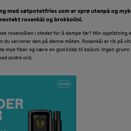
ling med søtpotetfries som er sprø utenpå og myke
estekt rosenkål og brokkolini.
eke rosenkålen i stedet for å dampe før? Min oppfatning er 
m du serverer den på denne måten. Rosenkål er rik på vitam
lde mye fiber og være en god kilde til kalium. Ingen grunn
med andre ord.