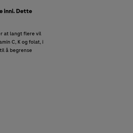
 inni. Dette
at langt flere vil
in C, K og folat, i
 til å begrense