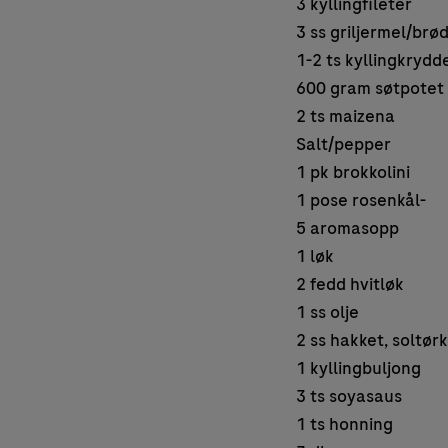
3 kyllingfileter
3 ss griljermel/brø
1-2 ts kyllingkrydd
600 gram søtpotet
2 ts maizena
Salt/pepper
1 pk brokkolini
1 pose rosenkål-
5 aromasopp
1 løk
2 fedd hvitløk
1 ss olje
2 ss hakket, soltør
1 kyllingbuljong
3 ts soyasaus
1 ts honning