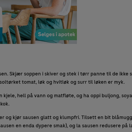
n. Skjær soppen i skiver og stek i tørr panne til de ikke 
 soltørket tomat, løk og hvitløk og surr til løken er myk.
en kjele, hell på vann og matfløte, og ha oppi buljong, so
kok.
er og kjør sausen glatt og klumpfri. Tilsett en bit blåmu
i sausen en enda dypere smak), og la sausen redusere på l