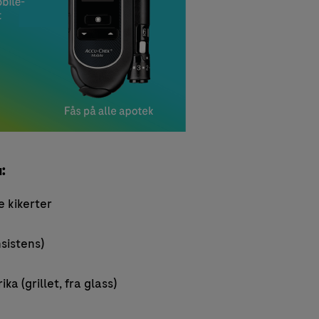
:
e kikerter
nsistens)
ka (grillet, fra glass)