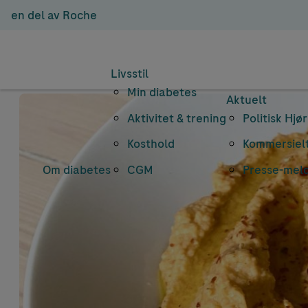
en del av Roche
Livsstil
Min diabetes
Aktuelt
Aktivitet & trening
Politisk Hjø
Kosthold
Kommersielt
Om diabetes
CGM
Presse-mel