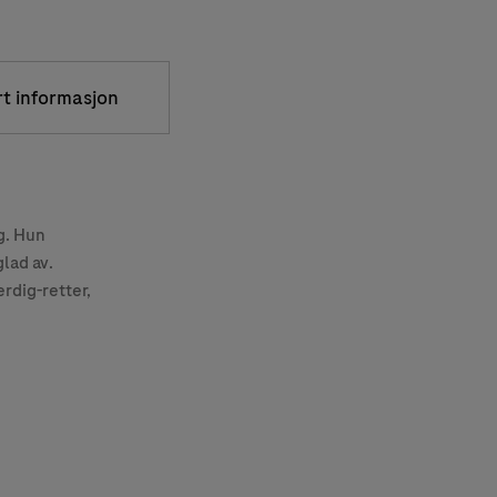
rt informasjon
g. Hun
lad av.
rdig-retter,