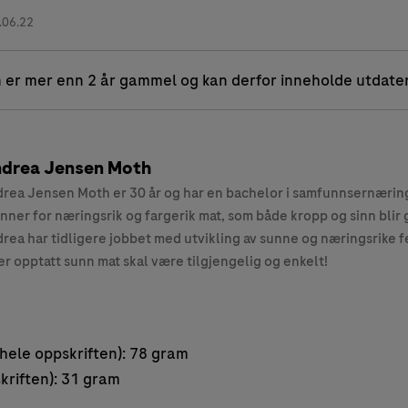
.06.22
 er mer enn 2 år gammel og kan derfor inneholde utdate
drea Jensen Moth
rea Jensen Moth er 30 år og har en bachelor i samfunnsernærin
nner for næringsrik og fargerik mat, som både kropp og sinn blir g
rea har tidligere jobbet med utvikling av sunne og næringsrike fe
er opptatt sunn mat skal være tilgjengelig og enkelt!
hele oppskriften): 78 gram
kriften): 31 gram