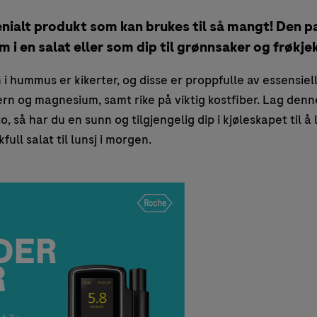
ialt produkt som kan brukes til så mangt! Den pa
 i en salat eller som dip til grønnsaker og frøkjek
 hummus er kikerter, og disse er proppfulle av essensiel
ern og magnesium, samt rike på viktig kostfiber. Lag den
, så har du en sunn og tilgjengelig dip i kjøleskapet til å 
ull salat til lunsj i morgen.