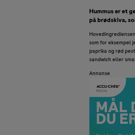
Hummus er et gen
på brødskiva, som
Hovedingrediensen i
som for eksempel j
paprika og rød pesto
sandwich eller smakf
Annonse