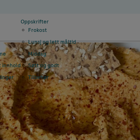
Oppskrifter
Frokost
Lunsj og lett måltid
rne
Middag
 innhold
Søtt og godt
dinger
Tilbehør