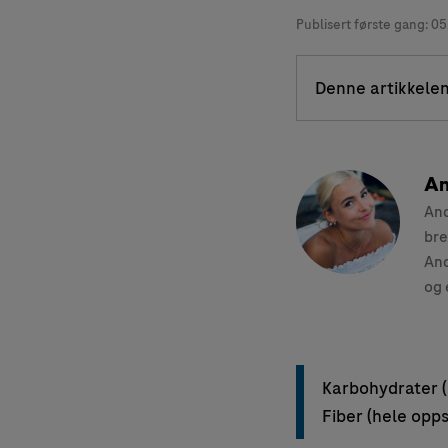
Publisert første gang:
05
Denne artikkelen
An
And
bre
And
og 
Karbohydrater (
Fiber (hele opps