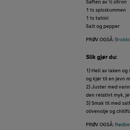
Saften av ½ sitron
1 ts spisskummen
1 ts tahini
Salt og pepper
PRØV OGSÅ:
Brokko
Slik gjør du:
1) Hell av laken og
og kjør til en jevn 
2) Juster med vann (
den relativt myk, j
3) Smak til med sal
olivenolje og chilifl
PRØV OGSÅ:
Rødbe