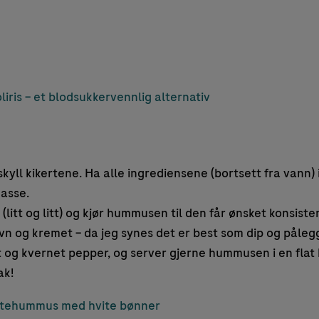
liris – et blodsukkervennlig alternativ
 skyll kikertene. Ha alle ingrediensene (bortsett fra vann)
masse.
litt og litt) og kjør hummusen til den får ønsket konsisten
evn og kremet – da jeg synes det er best som dip og påleg
t og kvernet pepper, og server gjerne hummusen i en flat
ak!
tehummus med hvite bønner