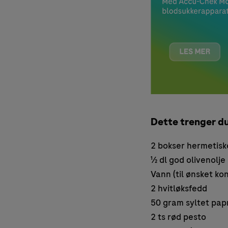
Dette trenger du
2 bokser hermetisk
½ dl god olivenolje
Vann (til ønsket ko
2 hvitløksfedd
50 gram syltet papri
2 ts rød pesto