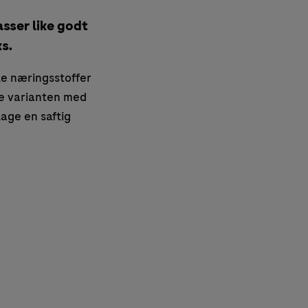
sser like godt
s.
le næringsstoffer
ne varianten med
lage en saftig