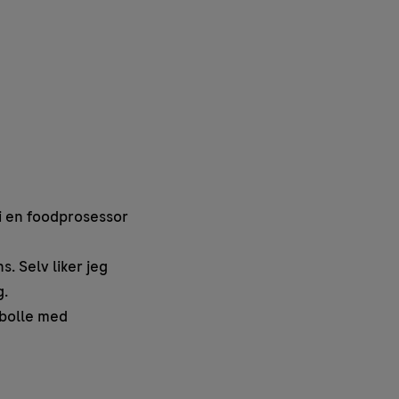
 i en foodprosessor
s. Selv liker jeg
g.
 bolle med