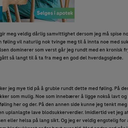
gir meg veldig dårlig samvittighet dersom jeg må spise n
 føling vil naturlig nok tvinge meg til å innta noe med suk
lsen dominerer som verst går jeg rundt med en kronisk fryk
ått så langt til å ta fra meg en god del hverdagsglede.
ker jeg mye tid på å gruble rundt dette med føling. På den
ukker som mulig. Noe som innebærer å ligge nokså lavt o
 føling her og der. På den annen side kunne jeg tenkt meg 
en uplanlagte lave blodsukkerverdier. Imidlertid vet jeg at
n eller helsa på lang sikt. Og jeg er veldig engstelig for 