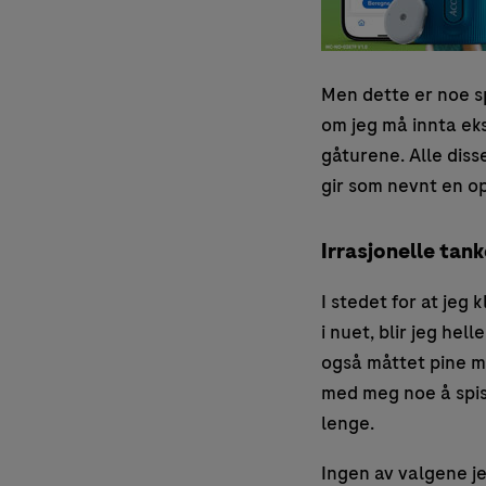
Men dette er noe sp
om jeg må innta ek
gåturene. Alle dis
gir som nevnt en op
Irrasjonelle tank
I stedet for at jeg
i nuet, blir jeg hel
også måttet pine me
med meg noe å spise
lenge.
Ingen av valgene je