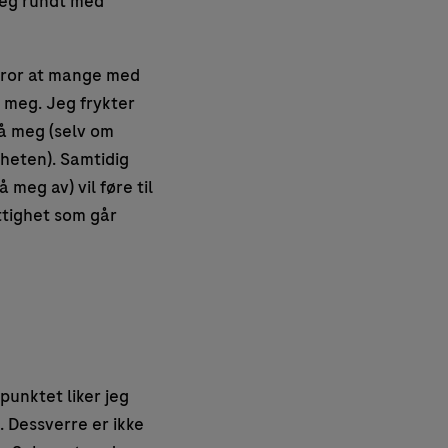
jeg rundt med
g tror at mange med
r meg. Jeg frykter
på meg (selv om
gheten). Samtidig
 meg av) vil føre til
ittighet som går
punktet liker jeg
. Dessverre er ikke