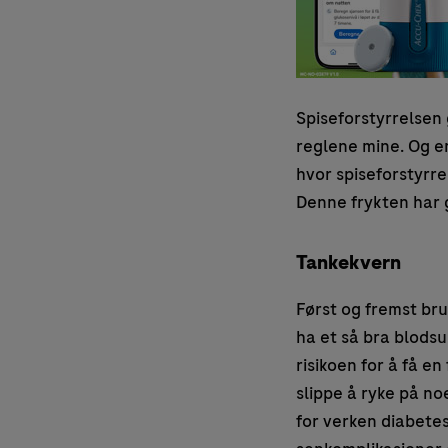
Spiseforstyrrelsen 
reglene mine. Og en
hvor spiseforstyrre
Denne frykten har g
Tankekvern
Først og fremst bru
ha et så bra blods
risikoen for å få en
slippe å ryke på no
for verken diabetese