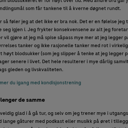
om blodsukkeret er for høyt over tid. Med andre ord går 
dlingsmål som får tankene til å kverne døgnet rundt.
r så føler jeg at det ikke er bra nok. Det er en følelse je
 seg igjen i. Jeg frykter konsekvensene av alt jeg foreta
er vil gjøre at jeg må spise såpass mye mer at jeg legger 
yrrelses tanker og ikke rasjonelle tanker med rot i virkeli
t høyt blodsukker (som jeg slipper å tenke at jeg legger på
ager senere i livet. Det hele resulterer i mye dårlig samv
gs gleden og livskvaliteten.
mmer du igang med kondisjonstrening
e lenger de samme
veldig glad i å gå tur, og selv om jeg trener mye i utgangs
 lange gåturer med podkast eller musikk på øret i tillegg