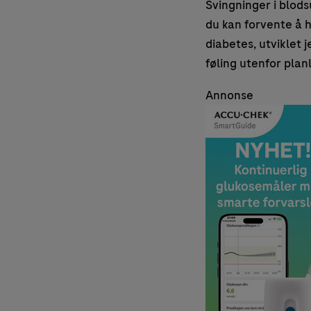
Svingninger i blods
du kan forvente å ha
diabetes, utviklet 
føling utenfor plan
Annonse