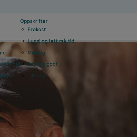
Oppskrifter
Frokost
Lunsj og lett måltid
rne
Middag
 innhold
Søtt og godt
dinger
Tilbehør