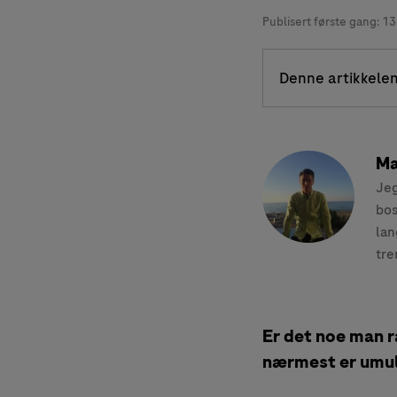
Publisert første gang:
13
Denne artikkelen
Ma
Jeg
bos
lan
tre
Er det noe man ra
nærmest er umulig