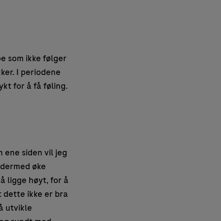
oe som ikke følger
ker. I periodene
t for å få føling.
 ene siden vil jeg
g dermed øke
å ligge høyt, for å
 dette ikke er bra
å utvikle