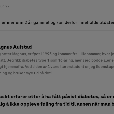
.03.22
 er mer enn 2 år gammel og kan derfor inneholde utdate
gnus Aulstad
 heter Magnus, er født i 1995 og kommer fra Lillehammer, hvor j
att. Jeg fikk diabetes type 1 som 16-åring, mens jeg bodde alene
gt hjemmefra. Ved siden av å være lærerstudent er jeg lidenskape
ning og bruker mye tid på det!
skt erfarer etter å ha fått påvist diabetes, så er 
 å ikke oppleve føling fra tid til annen når man b