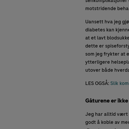
senkomplikasjoner 
motstridende behan
Uansett hva jeg gjø
diabetes kan kjenne
at et lavt blodsukk
dette er spiseforst
som jeg frykter at e
ytterligere helsepl
utover både hverda
LES OGSÅ:
Slik ko
Gåturene er ikk
Jeg har alltid vært 
godt å koble av med