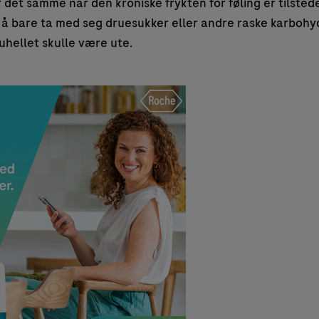
 det samme når den kroniske frykten for føling er tilsted
 å bare ta med seg druesukker eller andre raske karbohyd
-uhellet skulle være ute.