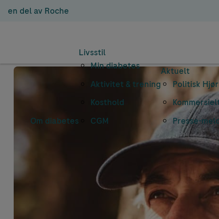
en del av Roche
Livsstil
Min diabetes
Aktuelt
Aktivitet & trening
Politisk Hjø
Kosthold
Kommersielt
Om diabetes
CGM
Presse-mel