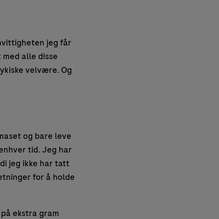
vittigheten jeg får
 med alle disse
sykiske velvære. Og
smaset og bare leve
 enhver tid. Jeg har
 jeg ikke har tatt
etninger for å holde
e på ekstra gram