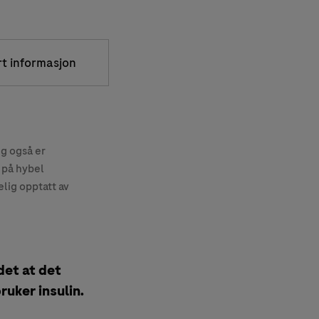
rt informasjon
eg også er
 på hybel
lig opptatt av
det at det
ruker insulin.