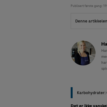
Publisert første gang:
19
Denne artikkelen
Ha
Han
med
har
spi
Karbohydrater: 
Det er ikke vanske