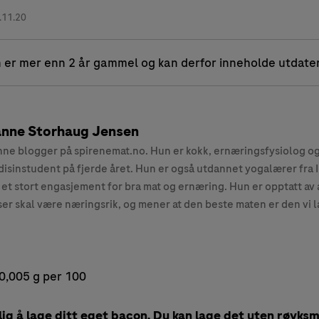
.11.20
 er mer enn 2 år gammel og kan derfor inneholde utdate
nne Storhaug Jensen
ne blogger på spirenemat.no. Hun er kokk, ernæringsfysiolog o
isinstudent på fjerde året. Hun er også utdannet yogalærer fra 
 et stort engasjement for bra mat og ernæring. Hun er opptatt av 
ser skal være næringsrik, og mener at den beste maten er den vi l
0,005 g per 100
lig å lage ditt eget bacon. Du kan lage det uten røyksma