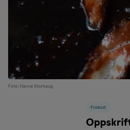
Foto: Hanne Storhaug
Frokost
Oppskrif