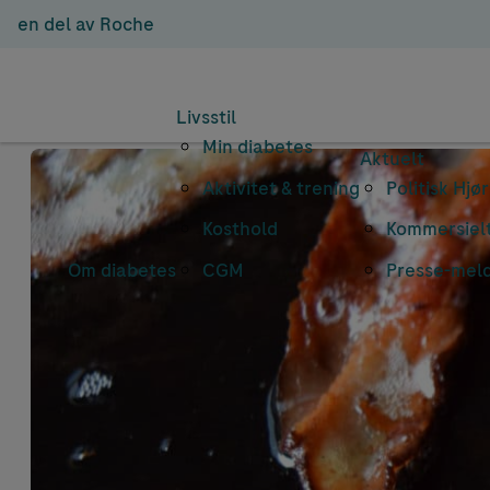
en del av Roche
Livsstil
Min diabetes
Aktuelt
Aktivitet & trening
Politisk Hjø
Kosthold
Kommersielt
Om diabetes
CGM
Presse-mel