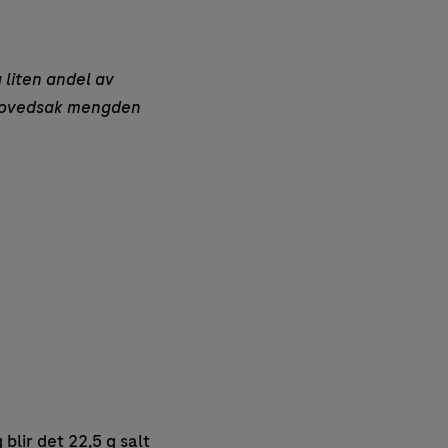
 liten andel av
l hovedsak mengden
 blir det 22,5 g salt