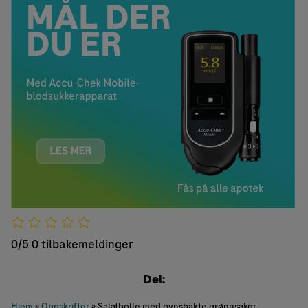
0/5
0 tilbakemeldinger
Del:
Hjem
»
Oppskrifter
»
Salatbolle med ovnsbakte grønnsaker