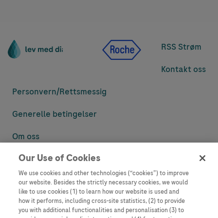
RSS Strøm
Kontakt oss
Personvern/
Rettsmessig
Generelle betingelser
Om oss
Our Use of Cookies
Denne nettsiden inneholder informasjon som er målsatt til en stor
mengde med tilhørere og kan inneholde produktdetaljer eller
We use cookies and other technologies (“cookies”) to improve
informasjon som ellers ikke er tilgjengelig eller gyldig i ditt land.
our website. Besides the strictly necessary cookies, we would
Vennligst vær oppmerksom på at vi ikke tar noe ansvar for tilgang til
like to use cookies (1) to learn how our website is used and
informasjon som muligens ikke er i samsvar med noen gyldig juridisk
how it performs, including cross-site statistics, (2) to provide
prosess, regulering, registrering eller bruk i bostedslandet ditt.
you with additional functionalities and personalisation (3) to