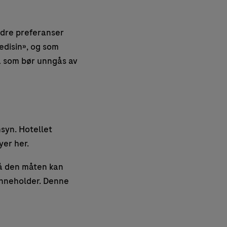
ndre preferanser
edisin», og som
va som bør unngås av
nsyn. Hotellet
er her.
På den måten kan
 inneholder. Denne