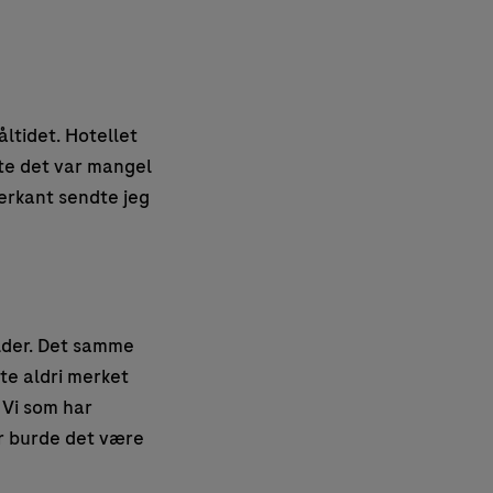
åltidet. Hotellet
lte det var mangel
terkant sendte jeg
older. Det samme
te aldri merket
 Vi som har
or burde det være