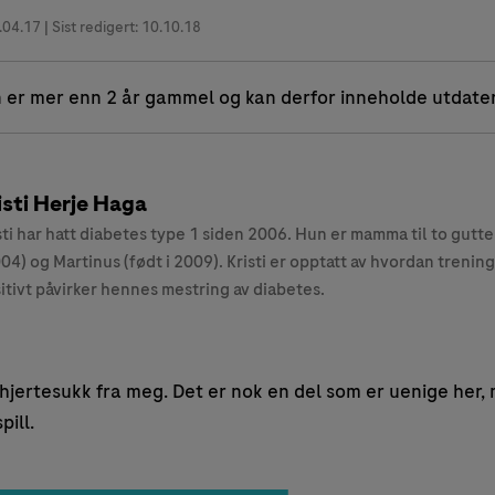
.04.17
| Sist redigert: 10.10.18
 er mer enn 2 år gammel og kan derfor inneholde utdate
isti Herje Haga
sti har hatt diabetes type 1 siden 2006. Hun er mamma til to gutter
004) og Martinus (født i 2009). Kristi er opptatt av hvordan trenin
itivt påvirker hennes mestring av diabetes.
hjertesukk fra meg. Det er nok en del som er uenige her,
pill.