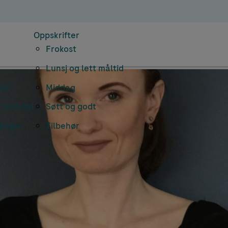
Oppskrifter
Frokost
Lunsj og lett måltid
rne
Middag
 innhold
Søtt og godt
dinger
Tilbehør