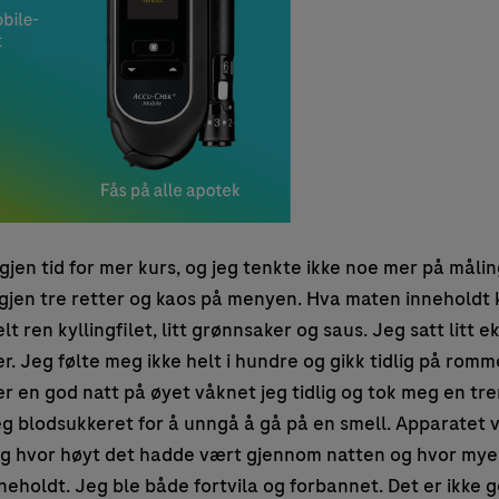
 igjen tid for mer kurs, og jeg tenkte ikke noe mer på måli
igjen tre retter og kaos på menyen. Hva maten inneholdt 
lt ren kyllingfilet, litt grønnsaker og saus. Jeg satt litt ek
r. Jeg følte meg ikke helt i hundre og gikk tidlig på rommet
r en god natt på øyet våknet jeg tidlig og tok meg en tre
eg blodsukkeret for å unngå å gå på en smell. Apparatet v
g hvor høyt det hadde vært gjennom natten og hvor mye
eholdt. Jeg ble både fortvila og forbannet. Det er ikke g