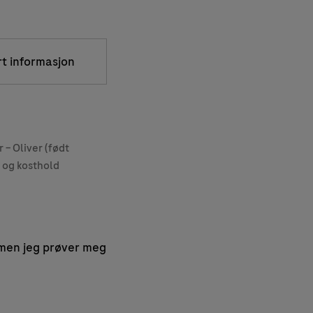
rt informasjon
 – Oliver (født
g og kosthold
 men jeg prøver meg