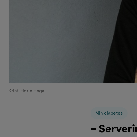
Kristi Herje Haga
Min diabetes
– Server