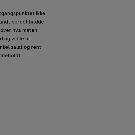
 utgangspunktet ikke
rundt bordet hadde
t over hva maten
 og vi ble litt
nkel salat og rent
inneholdt