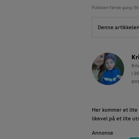
Publisert første gang:
06
Denne artikkelen
Kr
Kri
i 2
pos
Her kommer et lite 
likevel på et lite uts
Annonse