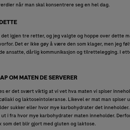
verdier når man skal konsentrere seg en hel dag.
DETTE
r det igjen tre retter, og jeg valgte og hoppe over dette m
vorfor. Det er ikke gøy å være den som klager, men jeg fø
e ansatte, dårlig kommunikasjon og tilrettelegging. I et
AP OM MATEN DE SERVERER
s er det svært viktig at vi vet hva maten vi spiser inneh
cøliaki og laktoseintoleranse. Likevel er mat man spiser u
der sukker eller hvor mye karbohydrater det inneholder.
n ut i fra hvor mye karbohydrater maten inneholder. Derf
ik som det blir gjort med gluten og laktose.