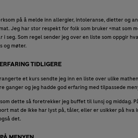
rksom på å melde inn allergier, intoleranse, dietter og a
mat. Jeg har stor respekt for folk som bruker «mat som m
r i seg. Som regel sender jeg over en liste som oppgir h
rs og møter.
ERFARING TIDLIGERE
rangerte et kurs sendte jeg inn en liste over ulike mathe
ere ganger og jeg hadde god erfaring med tilpassede meny
som dette så foretrekker jeg buffet til lunsj og middag. 
ort mat de ikke har lyst på, tåler, eller er usikker på hva
også det.
 PÅ MENYEN