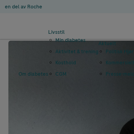
en del av Roche
Livsstil
Min diabetes
Aktuelt
Aktivitet & trening
Politisk Hjø
Kosthold
Kommersielt
Om diabetes
CGM
Presse-mel