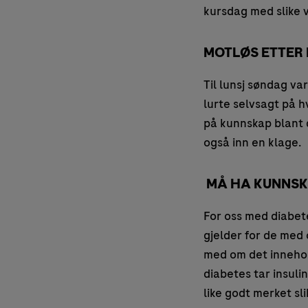
kursdag med slike 
MOTLØS ETTER 
Til lunsj søndag va
lurte selvsagt på h
på kunnskap blant d
også inn en klage.
MÅ HA KUNNSK
For oss med diabete
gjelder for de med 
med om det innehol
diabetes tar insuli
like godt merket sl